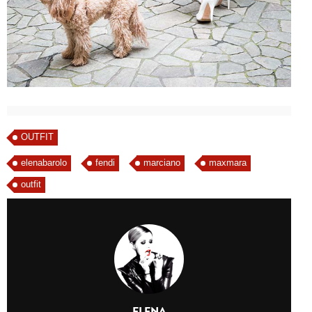
OUTFIT
elenabarolo
fendi
marciano
maxmara
outfit
ELENA