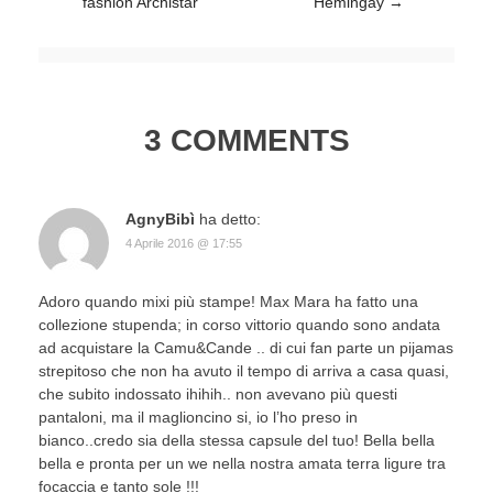
fashion Archistar
Hemingay
→
3 COMMENTS
AgnyBibì
ha detto:
4 Aprile 2016 @ 17:55
Adoro quando mixi più stampe! Max Mara ha fatto una
collezione stupenda; in corso vittorio quando sono andata
ad acquistare la Camu&Cande .. di cui fan parte un pijamas
strepitoso che non ha avuto il tempo di arriva a casa quasi,
che subito indossato ihihih.. non avevano più questi
pantaloni, ma il maglioncino si, io l’ho preso in
bianco..credo sia della stessa capsule del tuo! Bella bella
bella e pronta per un we nella nostra amata terra ligure tra
focaccia e tanto sole !!!