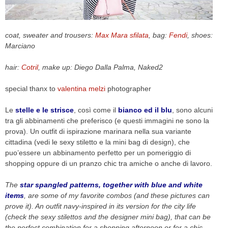
CELEB
coat, sweater and trousers:
Max Mara sfilata
, bag:
Fendi
, shoes:
VIDEO
Marciano
PRESS
hair:
Cotril
, make up: Diego Dalla Palma, Naked2
CONTACT
special thanx to
valentina melzi
photographer
Le
stelle e le strisce
, così come il
bianco ed il blu
, sono alcuni
tra gli abbinamenti che preferisco (e questi immagini ne sono la
ABOUT
prova). Un outfit di ispirazione marinara nella sua variante
ARCHIVES
cittadina (vedi le sexy stiletto e la mini bag di design), che
CONTACT
puo’essere un abbinamento perfetto per un pomeriggio di
HOME
shopping oppure di un pranzo chic tra amiche o anche di lavoro.
The
star spangled patterns, together with blue and white
items
, are some of my favorite combos (and these pictures can
prove it). An outfit navy-inspired in its version for the city life
(check the sexy stilettos and the designer mini bag), that can be
the perfect combination for a shopping afternoon or for a chic