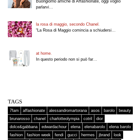
Buongiorno amiche di Affashionate, oggi voglio
parlarvi…
la rosa di maggio, secondo Chanel.
“La Rosa di Maggio comincia a schiudersi…
at home.
In questo periodo non si può far…
TAGS
7fam
affashionate
alessandromartorana
asos
barolo
beauty
brunarosso
chanel
charlotteolympia
cotril
dior
dolce&gabbana
edwardachour
elena
elenabarolo
elena barolo
fashion
fashion week
fendi
gucci
hermes
jbrand
look