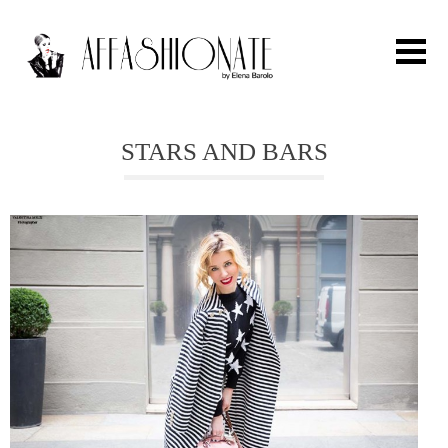
Search for:
STARS AND BARS
HOME
FASHION
OUTFIT
BEAUTY
TRAVEL
PARTIES