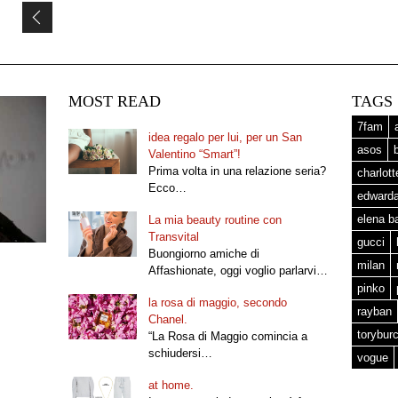
MOST READ
TAGS
7fam
idea regalo per lui, per un San
asos
Valentino “Smart”!
Prima volta in una relazione seria?
charlot
Ecco…
edward
elena b
La mia beauty routine con
Transvital
gucci
Buongiorno amiche di
milan
Affashionate, oggi voglio parlarvi…
pinko
la rosa di maggio, secondo
rayban
Chanel.
torybur
“La Rosa di Maggio comincia a
schiudersi…
vogue
at home.