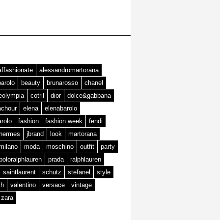
affashionate
alessandromartorana
barolo
beauty
brunarosso
chanel
teolympia
cotril
dior
dolce&gabbana
achour
elena
elenabarolo
arolo
fashion
fashion week
fendi
hermes
jbrand
look
martorana
milano
moda
moschino
outfit
party
poloralphlauren
prada
ralphlauren
saintlaurent
schutz
stefanel
style
ch
valentino
versace
vintage
zara