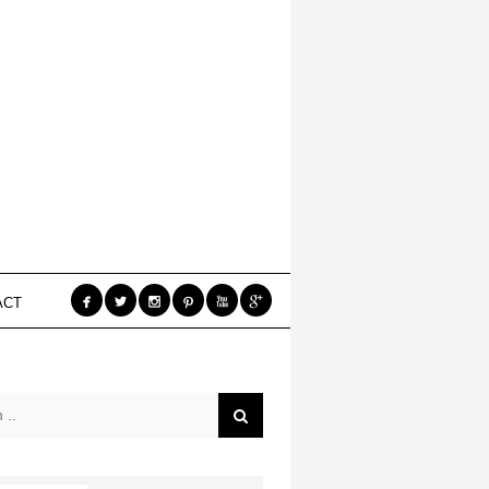






ACT