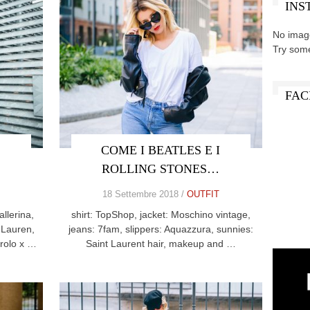
INS
No imag
Try som
FAC
COME I BEATLES E I
ROLLING STONES…
18 Settembre 2018 /
OUTFIT
llerina,
shirt: TopShop, jacket: Moschino vintage,
h Lauren,
jeans: 7fam, slippers: Aquazzura, sunnies:
arolo x …
Saint Laurent hair, makeup and …