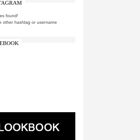
TAGRAM
es found!
e other hashtag or username
EBOOK