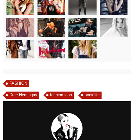
FASHION
Dree Hemingay
fashion icon
socialite