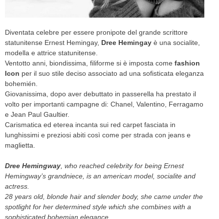
CELEB
Diventata celebre per essere pronipote del grande scrittore
VIDEO
statunitense Ernest Hemingay,
Dree Hemingay
è una socialite,
modella e attrice statunitense.
PRESS
Ventotto anni, biondissima, filiforme si è imposta come
fashion
Icon
per il suo stile deciso associato ad una sofisticata eleganza
CONTACT
bohemién.
Giovanissima, dopo aver debuttato in passerella ha prestato il
volto per importanti campagne di: Chanel, Valentino, Ferragamo
e Jean Paul Gaultier.
ABOUT
Carismatica ed eterea incanta sui red carpet fasciata in
ARCHIVES
lunghissimi e preziosi abiti così come per strada con jeans e
CONTACT
maglietta.
HOME
Dree Hemingway
, who reached celebrity for being Ernest
Hemingway’s grandniece, is an american model, socialite and
actress.
28 years old, blonde hair and slender body, she came under the
spotlight for her determined style which she combines with a
sophisticated bohemian elegance.