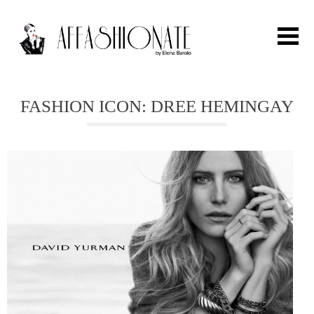
Search for:
FASHION ICON: DREE HEMINGAY
HOME
FASHION
OUTFIT
BEAUTY
TRAVEL
PARTIES