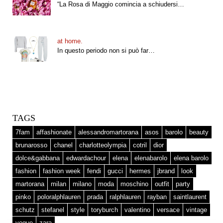
“La Rosa di Maggio comincia a schiudersi…
at home.
In questo periodo non si può far…
TAGS
7fam
affashionate
alessandromartorana
asos
barolo
beauty
brunarosso
chanel
charlotteolympia
cotril
dior
dolce&gabbana
edwardachour
elena
elenabarolo
elena barolo
fashion
fashion week
fendi
gucci
hermes
jbrand
look
martorana
milan
milano
moda
moschino
outfit
party
pinko
poloralphlauren
prada
ralphlauren
rayban
saintlaurent
schutz
stefanel
style
toryburch
valentino
versace
vintage
vogue
zara