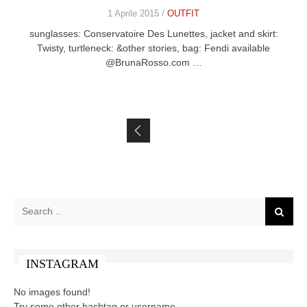
1 Aprile 2015 /
OUTFIT
sunglasses: Conservatoire Des Lunettes, jacket and skirt:
Twisty, turtleneck: &other stories, bag: Fendi available
@BrunaRosso.com …
Posts navigation
INSTAGRAM
No images found!
Try some other hashtag or username