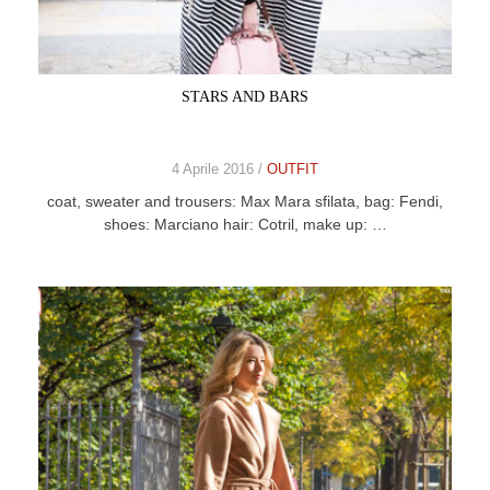
CELEB
VIDEO
STARS AND BARS
PRESS
4 Aprile 2016 /
OUTFIT
CONTACT
coat, sweater and trousers: Max Mara sfilata, bag: Fendi,
shoes: Marciano hair: Cotril, make up: …
ABOUT
ARCHIVES
CONTACT
HOME