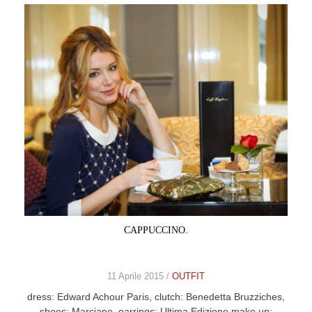
CAPPUCCINO.
11 Aprile 2015 /
OUTFIT
dress: Edward Achour Paris, clutch: Benedetta Bruzziches,
shoes: Marciano, earrings: Ultima Edizione make up: