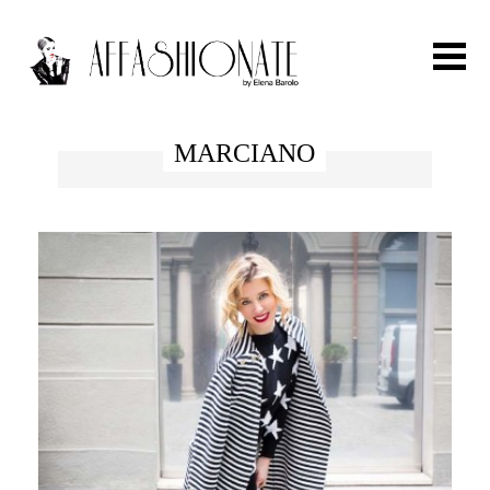
Search for:
MARCIANO
HOME
FASHION
OUTFIT
BEAUTY
TRAVEL
PARTIES