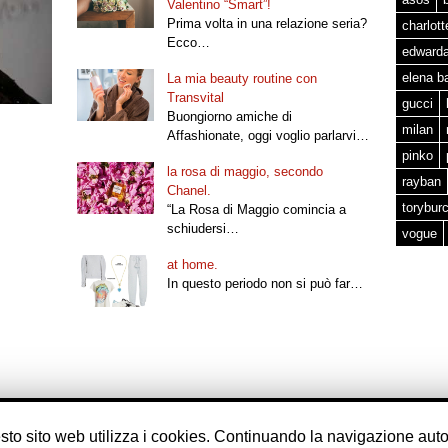
Valentino “Smart”!
Prima volta in una relazione seria?
charlot
Ecco…
edward
elena b
La mia beauty routine con
Transvital
gucci
Buongiorno amiche di
milan
Affashionate, oggi voglio parlarvi…
pinko
la rosa di maggio, secondo
rayban
Chanel.
torybur
“La Rosa di Maggio comincia a
schiudersi…
vogue
at home.
In questo periodo non si può far…
questo sito web utilizza i cookies. Continuando la navigazione auto