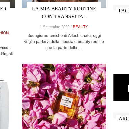
PER
LA MIA BEAUTY ROUTINE
FAC
CON TRANSVITAL
1 Settembre 2020 /
BEAUTY
HION
,
Buongiorno amiche di Affashionate, oggi
voglio parlarvi della speciale beauty routine
Ecco i
che fa parte della …
 Regali
ARC