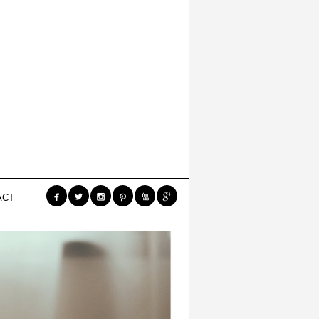






ACT