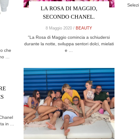
ARCHIV
LA ROSA DI MAGGIO,
SECONDO CHANEL.
8 Maggio 2020 /
BEAUTY
“La Rosa di Maggio comincia a schiudersi
durante la notte, sviluppa sentori dolci, mielati
ro che
e …
mmo …
RE
CS
 Chanel
uta in …