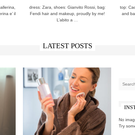
llerina,
dress: Zara, shoes: Gianvito Rossi, bag:
top: Cac
ina e’ il
Fendi hair and makeup, proudly by me!
and ba
L’abito a …
LATEST POSTS
INS
No imag
Try som