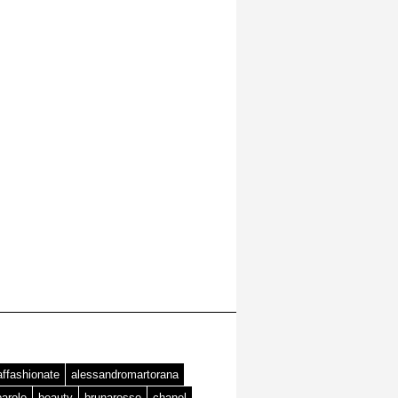
affashionate
alessandromartorana
barolo
beauty
brunarosso
chanel