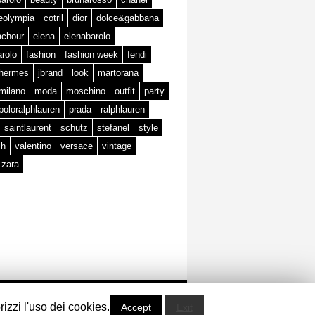
teolympia
cotril
dior
dolce&gabbana
achour
elena
elenabarolo
arolo
fashion
fashion week
fendi
hermes
jbrand
look
martorana
milano
moda
moschino
outfit
party
poloralphlauren
prada
ralphlauren
saintlaurent
schutz
stefanel
style
ch
valentino
versace
vintage
zara
powered by
rizzi l'uso dei cookies.
Accept
Exit