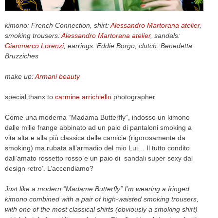
CELEB
kimono: French Connection, shirt:
Alessandro Martorana atelier
,
smoking trousers:
Alessandro Martorana atelier
, sandals:
VIDEO
Gianmarco Lorenzi
, earrings: Eddie Borgo, clutch: Benedetta
Bruzziches
PRESS
make up:
Armani beauty
CONTACT
special thanx to
carmine arrichiello
photographer
Come una moderna “Madama Butterfly”, indosso un kimono
ABOUT
dalle mille frange abbinato ad un paio di pantaloni smoking a
ARCHIVES
vita alta e alla più classica delle camicie (rigorosamente da
CONTACT
smoking) ma rubata all’armadio del mio Lui… Il tutto condito
HOME
dall’amato rossetto rosso e un paio di sandali super sexy dal
design retro’. L’accendiamo?
Just like a modern “Madame Butterfly” I’m wearing a fringed
kimono combined with a pair of high-waisted smoking trousers,
with one of the most classical shirts (obviously a smoking shirt)