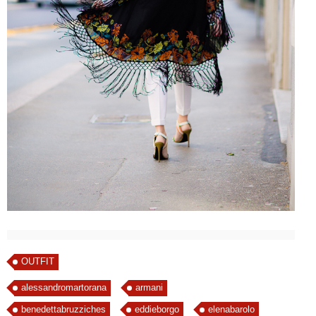
OUTFIT
alessandromartorana
armani
benedettabruzziches
eddieborgo
elenabarolo