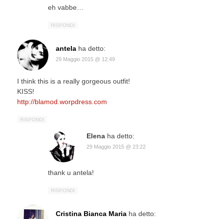
eh vabbe…
RISPONDI
antela
ha detto:
29 Maggio 2015 @ 12:49
I think this is a really gorgeous outfit!
KISS!
http://blamod.worpdress.com
RISPONDI
Elena
ha detto:
29 Maggio 2015 @ 23:22
thank u antela!
RISPONDI
Cristina Bianca Maria
ha detto: