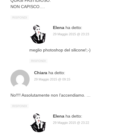
QUASI FASTIDIOSO.
NON CAPISCO….
RISPONDI
Elena
ha detto:
29 Maggio 2015 @ 23:23
meglio photoshop del silicone!;-)
RISPONDI
Chiara
ha detto:
29 Maggio 2015 @ 09:15
No!!!! Assolutamente non l’accendiamo. …
RISPONDI
Elena
ha detto:
29 Maggio 2015 @ 23:22