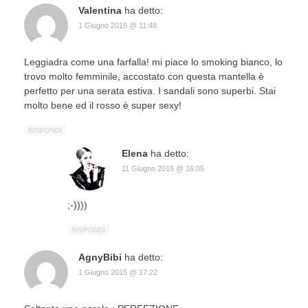
Valentina
ha detto:
1 Giugno 2015 @ 11:48
Leggiadra come una farfalla! mi piace lo smoking bianco, lo
trovo molto femminile, accostato con questa mantella è
perfetto per una serata estiva. I sandali sono superbi. Stai
molto bene ed il rosso è super sexy!
RISPONDI
Elena
ha detto:
11 Giugno 2015 @ 16:05
;-))))
RISPONDI
AgnyBibi
ha detto:
1 Giugno 2015 @ 17:22