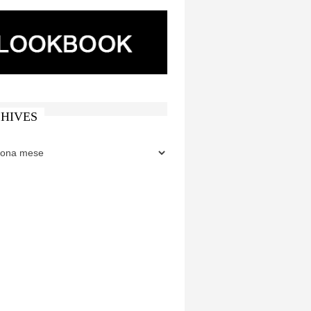
HIVES
ES