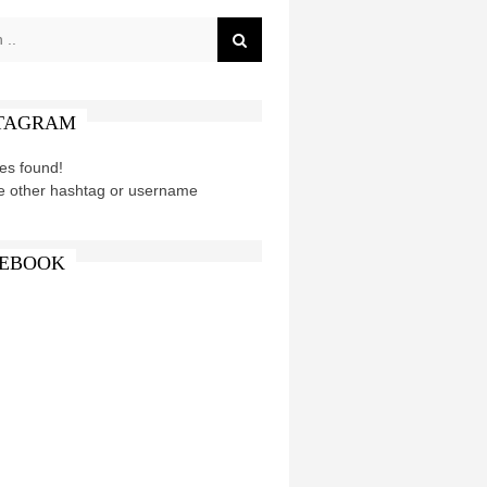
TAGRAM
es found!
e other hashtag or username
EBOOK