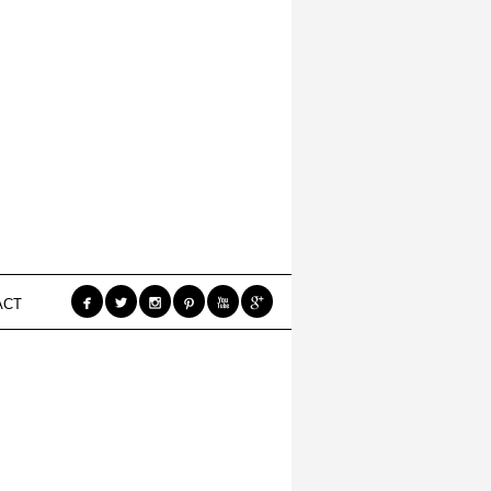






ACT