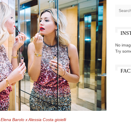
INS
No imag
Try som
FAC
:
Elena Barolo x Alessia Costa gioielli