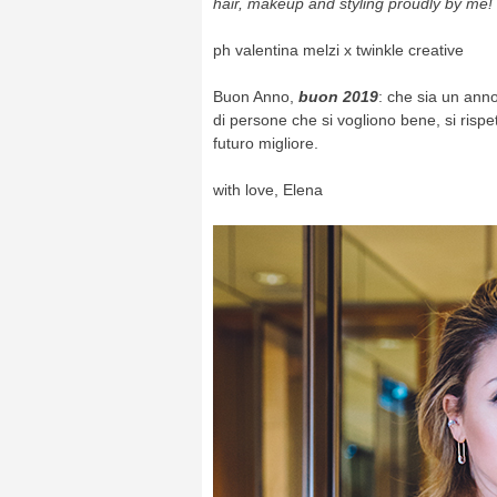
hair, makeup and styling proudly by me!
ph valentina melzi x twinkle creative
Buon Anno,
buon 2019
: che sia un anno
di persone che si vogliono bene, si risp
futuro migliore.
with love, Elena