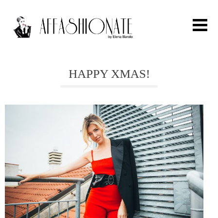
Search for:
HAPPY XMAS!
HOME
FASHION
OUTFIT
BEAUTY
TRAVEL
PARTIES