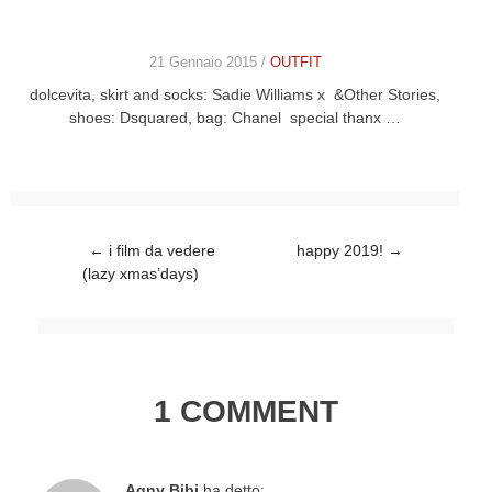
21 Gennaio 2015 /
OUTFIT
dolcevita, skirt and socks: Sadie Williams x &Other Stories,
shoes: Dsquared, bag: Chanel special thanx …
Post navigation
←
i film da vedere
happy 2019!
→
(lazy xmas’days)
1 COMMENT
Agny Bibi
ha detto: