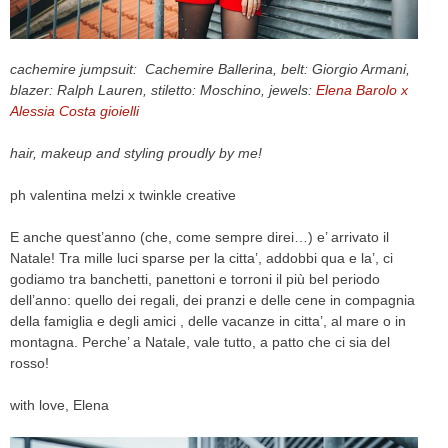
CELEB
cachemire jumpsuit: Cachemire Ballerina, belt: Giorgio Armani,
VIDEO
blazer: Ralph Lauren, stiletto: Moschino, jewels:
Elena
Barolo x
Alessia Costa gioielli
PRESS
hair, makeup and styling proudly by me!
CONTACT
ph valentina melzi x twinkle creative
E anche quest’anno (che, come sempre direi…) e’ arrivato il
ABOUT
Natale! Tra mille luci sparse per la citta’, addobbi qua e la’, ci
ARCHIVES
godiamo tra banchetti, panettoni e torroni il più bel periodo
CONTACT
dell’anno: quello dei regali, dei pranzi e delle cene in compagnia
HOME
della famiglia e degli amici , delle vacanze in citta’, al mare o in
montagna. Perche’ a Natale, vale tutto, a patto che ci sia del
rosso!
with love, Elena