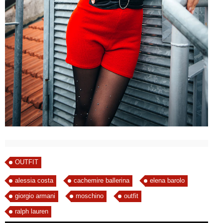
OUTFIT
alessia costa
cachemire ballerina
elena barolo
giorgio armani
moschino
outfit
ralph lauren