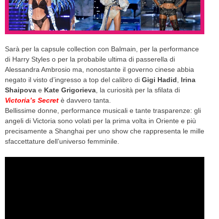
CELEB
VIDEO
Sarà per la capsule collection con Balmain, per la performance
di Harry Styles o per la probabile ultima di passerella di
PRESS
Alessandra Ambrosio ma, nonostante il governo cinese abbia
negato il visto d’ingresso a top del calibro di
Gigi Hadid
,
Irina
CONTACT
Shaipova
e
Kate Grigorieva
, la curiosità per la sfilata di
Victoria’s Secret
è davvero tanta.
Bellissime donne, performance musicali e tante trasparenze: gli
angeli di Victoria sono volati per la prima volta in Oriente e più
ABOUT
precisamente a Shanghai per uno show che rappresenta le mille
ARCHIVES
sfaccettature dell’universo femminile.
CONTACT
HOME