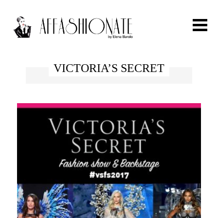
Search for:
VICTORIA’S SECRET
HOME
FASHION
OUTFIT
BEAUTY
TRAVEL
PARTIES