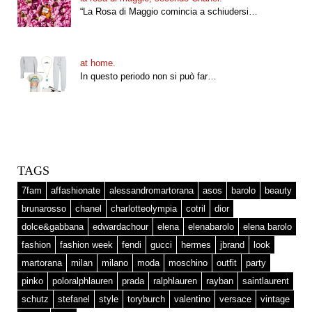
“La Rosa di Maggio comincia a schiudersi…
at home.
In questo periodo non si può far…
TAGS
7fam
affashionate
alessandromartorana
asos
barolo
beauty
brunarosso
chanel
charlotteolympia
cotril
dior
dolce&gabbana
edwardachour
elena
elenabarolo
elena barolo
fashion
fashion week
fendi
gucci
hermes
jbrand
look
martorana
milan
milano
moda
moschino
outfit
party
pinko
poloralphlauren
prada
ralphlauren
rayban
saintlaurent
schutz
stefanel
style
toryburch
valentino
versace
vintage