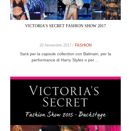
CELEB
VIDEO
VICTORIA’S SECRET FASHION SHOW 2017
PRESS
20 Novembre 2017 /
FASHION
CONTACT
Sarà per la capsule collection con Balmain, per la
performance di Harry Styles o per …
ABOUT
ARCHIVES
CONTACT
HOME