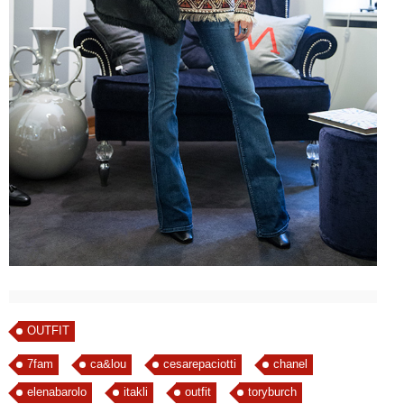
OUTFIT
7fam
ca&lou
cesarepaciotti
chanel
elenabarolo
itakli
outfit
toryburch