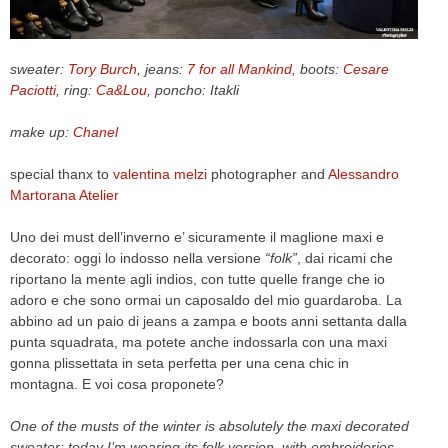
CELEB
sweater:
Tory Burch
, jeans:
7 for all Mankind
, boots:
Cesare
VIDEO
Paciotti
, ring:
Ca&Lou
, poncho: Itakli
PRESS
make up:
Chanel
CONTACT
special thanx to
valentina melzi
photographer and
Alessandro
Martorana Atelier
Uno dei must dell’inverno e’ sicuramente il maglione maxi e
ABOUT
decorato: oggi lo indosso nella versione
“folk”
, dai ricami che
ARCHIVES
riportano la mente agli indios, con tutte quelle frange che io
CONTACT
adoro e che sono ormai un caposaldo del mio guardaroba. La
HOME
abbino ad un paio di jeans a zampa e boots anni settanta dalla
punta squadrata, ma potete anche indossarla con una maxi
gonna plissettata in seta perfetta per una cena chic in
montagna. E voi cosa proponete?
One of the musts of the winter is absolutely the maxi decorated
sweater: today I’m wearing its folk version, with embroideries