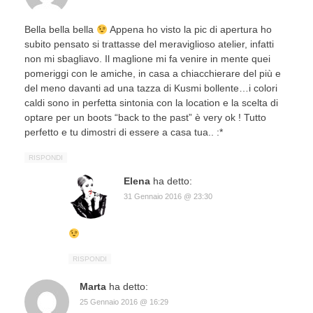
Bella bella bella
Appena ho visto la pic di apertura ho
subito pensato si trattasse del meraviglioso atelier, infatti
non mi sbagliavo. Il maglione mi fa venire in mente quei
pomeriggi con le amiche, in casa a chiacchierare del più e
del meno davanti ad una tazza di Kusmi bollente…i colori
caldi sono in perfetta sintonia con la location e la scelta di
optare per un boots “back to the past” è very ok ! Tutto
perfetto e tu dimostri di essere a casa tua.. :*
RISPONDI
Elena
ha detto:
31 Gennaio 2016 @ 23:30
RISPONDI
Marta
ha detto:
25 Gennaio 2016 @ 16:29