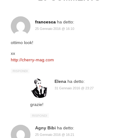
francesca
ha detto:
25 Gennaio 2016 @ 16:10
ottimo look!
xx
http://cherry-mag.com
RISPONDI
Elena
ha detto:
31 Gennaio 2016 @ 23:27
grazie!
RISPONDI
Agny Bibi
ha detto:
25 Gennaio 2016 @ 16:21