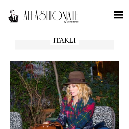
Search for:
ITAKLI
HOME
FASHION
OUTFIT
BEAUTY
TRAVEL
PARTIES