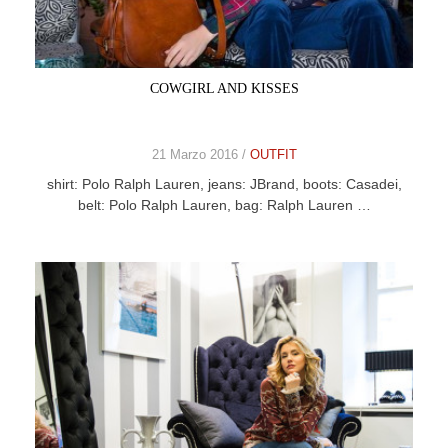
CELEB
VIDEO
COWGIRL AND KISSES
PRESS
21 Marzo 2016 /
OUTFIT
CONTACT
shirt: Polo Ralph Lauren, jeans: JBrand, boots: Casadei,
belt: Polo Ralph Lauren, bag: Ralph Lauren …
ABOUT
ARCHIVES
CONTACT
HOME