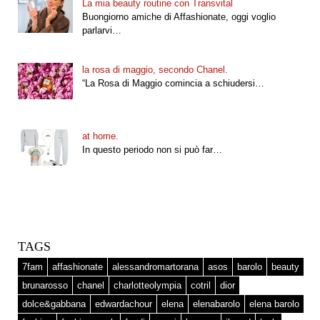
La mia beauty routine con Transvital
Buongiorno amiche di Affashionate, oggi voglio
parlarvi…
la rosa di maggio, secondo Chanel.
“La Rosa di Maggio comincia a schiudersi…
at home.
In questo periodo non si può far…
TAGS
7fam
affashionate
alessandromartorana
asos
barolo
beauty
brunarosso
chanel
charlotteolympia
cotril
dior
dolce&gabbana
edwardachour
elena
elenabarolo
elena barolo