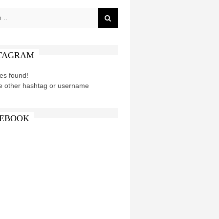
TAGRAM
es found!
e other hashtag or username
EBOOK