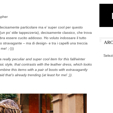
apher
o decisamente particolare ma e’ super cool per questo
n po’ stile tappezzeria), decisamente classico, che trova
mbra essere cucito addosso. Ho voluto indossare il tutto
ARC
o stravagante – ma di design- e tra i capelli una treccia
me! ;-)))
ARCHIV
 really peculiar and super cool item for this fall/winter
ic style, that contrasts with the leather dress, which looks
ombine this items with a pair of boots with extravagantly
d that’s already trending (at least for me! ;)).