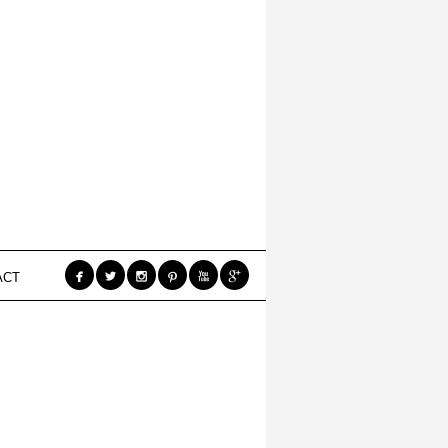






ACT