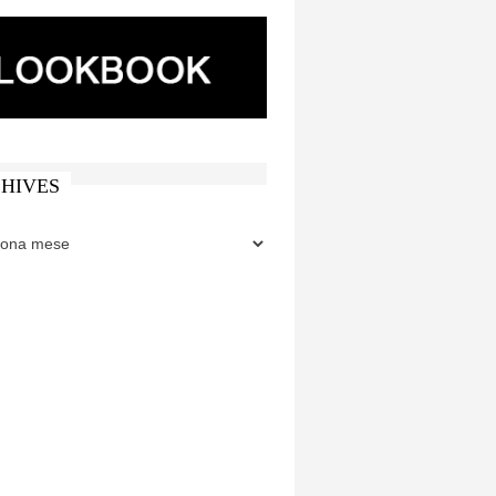
HIVES
ES