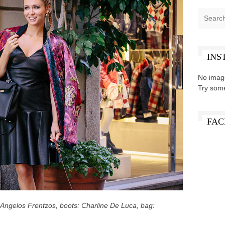
INS
No imag
Try som
FAC
 Angelos Frentzos, boots: Charline De Luca, bag: