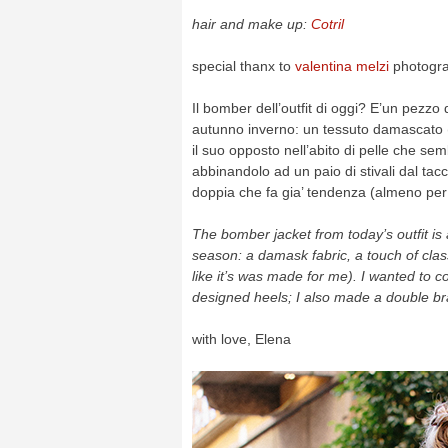
hair and make up:
Cotril
special thanx to
valentina melzi
photogr
Il bomber dell’outfit di oggi? E’un pezz
autunno inverno: un tessuto damascato (u
il suo opposto nell’abito di pelle che se
abbinandolo ad un paio di stivali dal tacc
doppia che fa gia’ tendenza (almeno per 
The bomber jacket from today’s outfit is a
season: a damask fabric, a touch of class
like it’s was made for me). I wanted to c
designed heels; I also made a double brai
with love, Elena