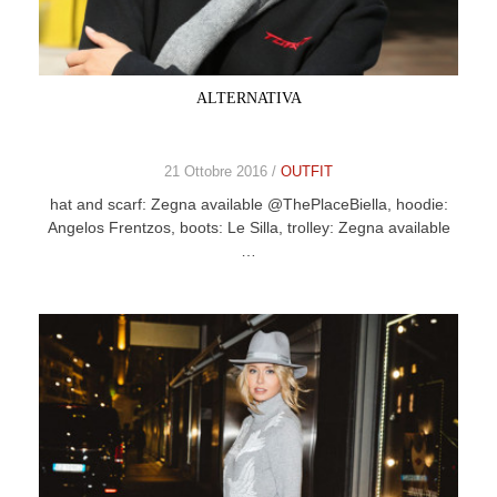
CELEB
VIDEO
ALTERNATIVA
PRESS
21 Ottobre 2016 /
OUTFIT
CONTACT
hat and scarf: Zegna available @ThePlaceBiella, hoodie:
Angelos Frentzos, boots: Le Silla, trolley: Zegna available
…
ABOUT
ARCHIVES
CONTACT
HOME