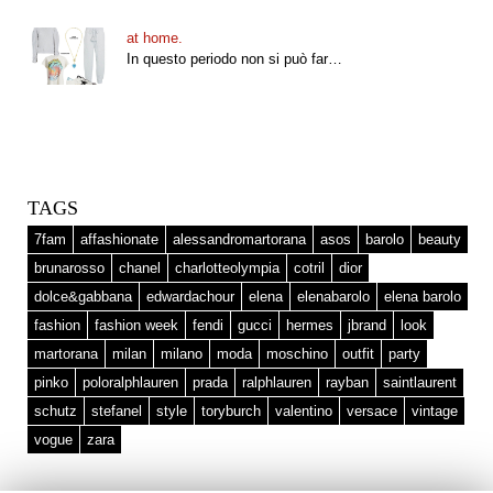
at home.
In questo periodo non si può far…
TAGS
7fam
affashionate
alessandromartorana
asos
barolo
beauty
brunarosso
chanel
charlotteolympia
cotril
dior
dolce&gabbana
edwardachour
elena
elenabarolo
elena barolo
fashion
fashion week
fendi
gucci
hermes
jbrand
look
martorana
milan
milano
moda
moschino
outfit
party
pinko
poloralphlauren
prada
ralphlauren
rayban
saintlaurent
schutz
stefanel
style
toryburch
valentino
versace
vintage
vogue
zara