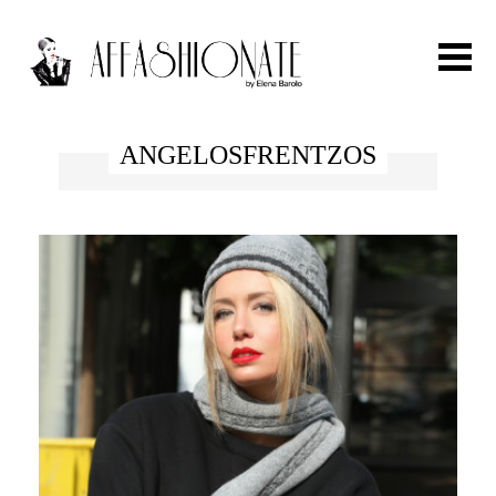
Search for:
ANGELOSFRENTZOS
HOME
FASHION
OUTFIT
BEAUTY
TRAVEL
PARTIES