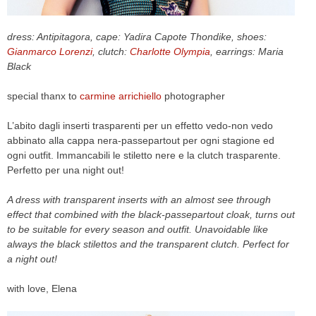
CELEB
dress: Antipitagora, cape: Yadira Capote Thondike, shoes:
Gianmarco Lorenzi
, clutch:
Charlotte Olympia
, earrings: Maria
VIDEO
Black
PRESS
special thanx to
carmine arrichiello
photographer
CONTACT
L’abito dagli inserti trasparenti per un effetto vedo-non vedo
abbinato alla cappa nera-passepartout per ogni stagione ed
ogni outfit. Immancabili le stiletto nere e la clutch trasparente.
Perfetto per una night out!
ABOUT
ARCHIVES
A dress with transparent inserts with an almost see through
CONTACT
effect that combined with the black-passepartout cloak, turns out
HOME
to be suitable for every season and outfit. Unavoidable like
always the black stilettos and the transparent clutch. Perfect for
a night out!
with love, Elena