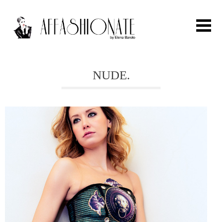
Search for:
NUDE.
HOME
FASHION
OUTFIT
BEAUTY
TRAVEL
PARTIES