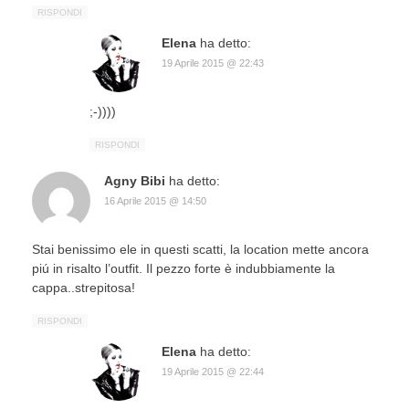
RISPONDI
Elena
ha detto:
19 Aprile 2015 @ 22:43
;-))))
RISPONDI
Agny Bibi
ha detto:
16 Aprile 2015 @ 14:50
Stai benissimo ele in questi scatti, la location mette ancora
piú in risalto l’outfit. Il pezzo forte è indubbiamente la
cappa..strepitosa!
RISPONDI
Elena
ha detto:
19 Aprile 2015 @ 22:44