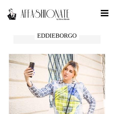
Search for:
EDDIEBORGO
HOME
FASHION
OUTFIT
BEAUTY
TRAVEL
PARTIES