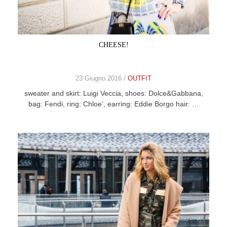
CELEB
VIDEO
CHEESE!
PRESS
23 Giugno 2016 /
OUTFIT
CONTACT
sweater and skirt: Luigi Veccia, shoes: Dolce&Gabbana,
bag: Fendi, ring: Chloe’, earring: Eddie Borgo hair: …
ABOUT
ARCHIVES
CONTACT
HOME