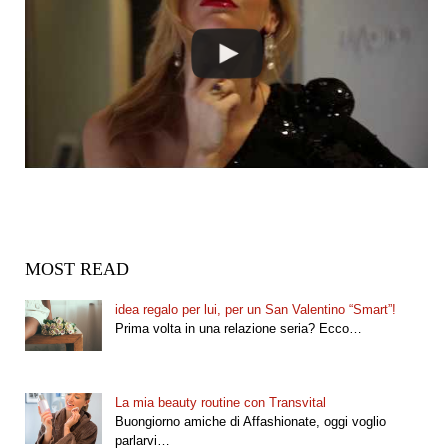
MOST READ
idea regalo per lui, per un San Valentino “Smart”!
Prima volta in una relazione seria? Ecco…
La mia beauty routine con Transvital
Buongiorno amiche di Affashionate, oggi voglio
parlarvi…