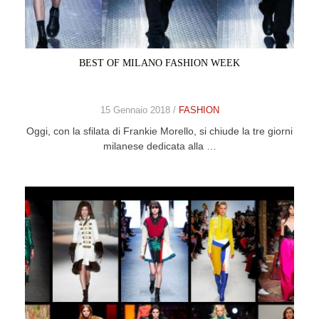
CELEB
VIDEO
BEST OF MILANO FASHION WEEK
PRESS
15 Gennaio 2018 /
FASHION
CONTACT
Oggi, con la sfilata di Frankie Morello, si chiude la tre giorni
milanese dedicata alla …
ABOUT
ARCHIVES
CONTACT
HOME