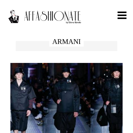
Search for:
ARMANI
HOME
FASHION
OUTFIT
BEAUTY
TRAVEL
PARTIES