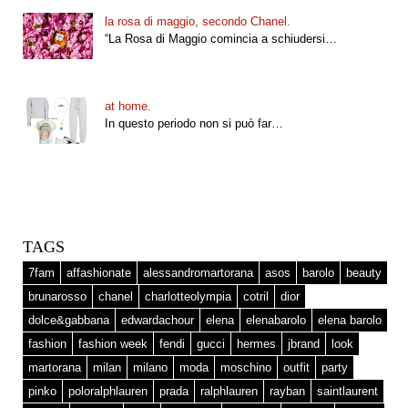
la rosa di maggio, secondo Chanel.
“La Rosa di Maggio comincia a schiudersi…
at home.
In questo periodo non si può far…
TAGS
7fam
affashionate
alessandromartorana
asos
barolo
beauty
brunarosso
chanel
charlotteolympia
cotril
dior
dolce&gabbana
edwardachour
elena
elenabarolo
elena barolo
fashion
fashion week
fendi
gucci
hermes
jbrand
look
martorana
milan
milano
moda
moschino
outfit
party
pinko
poloralphlauren
prada
ralphlauren
rayban
saintlaurent