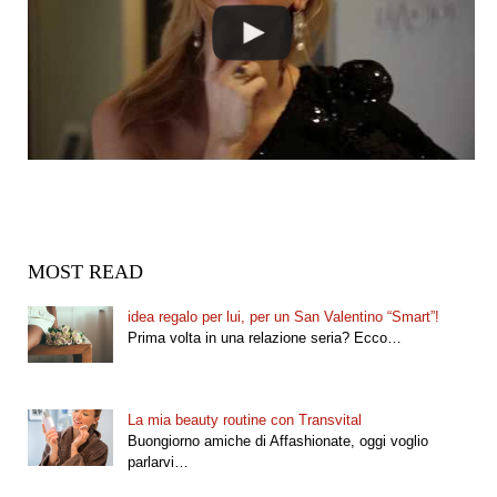
MOST READ
idea regalo per lui, per un San Valentino “Smart”!
Prima volta in una relazione seria? Ecco…
La mia beauty routine con Transvital
Buongiorno amiche di Affashionate, oggi voglio
parlarvi…