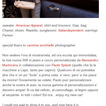
CELEB
VIDEO
sweater:
American Apparel,
shirt and trousers: Gap, bag:
PRESS
Chanel, shoes: Repetto, sunglasses:
Italiandependent
, earrings:
Fenton
CONTACT
special thanx to
carmine arrichiello
photographer
Non vedevo l’ora di mostrarvela, ed ora eccola qui immortalata,
ABOUT
la mia nuova 500 in jeans e cocco personalizzata da
Alessandro
ARCHIVES
Martorana
in collaborazione con
Paolo Splash
(quello che fa le
CONTACT
macchine a Lapo, tanto per capirci). Qualcuno di voi potrebbe
HOME
dire che e’ un po’ “forte” a prima vista: e’ vero, pero’ a me piace
da morire! Ovviamente se volete, Paolo puo’ personalizzare
anche la vostra di auto: la nuova gamma di personalizzazioni e’
davvero ampia! Si va dal velluto, al camouflage, al legno oppure
al serpente: in tutti i colori! Ed ora…enjoy my new car!
I could not wait
to
show it to you
,
and now
here it is