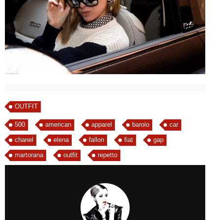
OUTFIT
500
american
apparel
barolo
car
chanel
elena
fallon
fiat
gap
martorana
outfit
repetto