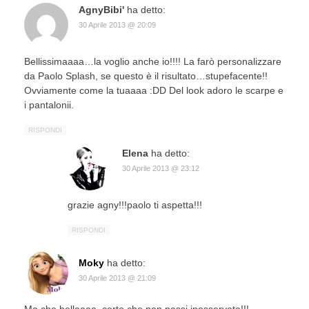
AgnyBibi'
ha detto:
30 Aprile 2013 @ 20:09
Bellissimaaaa…la voglio anche io!!!! La farò personalizzare
da Paolo Splash, se questo è il risultato…stupefacente!!
Ovviamente come la tuaaaa :DD Del look adoro le scarpe e
i pantalonii.
RISPONDI
Elena
ha detto:
30 Aprile 2013 @ 23:12
grazie agny!!!paolo ti aspetta!!!
RISPONDI
Moky
ha detto:
30 Aprile 2013 @ 21:09
Ma che bellaaaa, certo che non passi inosservata!!!