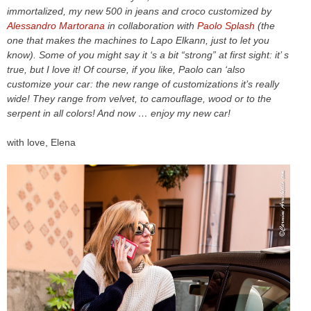
immortalized
, my new
500
in jeans
and croco
customized by
Alessandro
Martorana
in collaboration with
Paolo
Splash
(the
one
that makes
the
machines to
Lapo Elkann
, just to let you
know).
Some of you might
say it
‘s a bit
“strong”
at first sight
:
it’ s
true
, but
I
love it
!
Of course,
if you like,
Paolo
can ‘
also
customize
your
car
:
the new range of
customizations it’s
really
wide
!
They range from
velvet
, to
camouflage
, wood
or
to the
serpent
in all colors
!
And now
… enjoy
my new car
!
with love, Elena