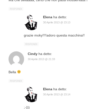
RISPONDI
Elena
ha detto:
30 Aprile 2013 @ 23:13
grazie moky!!!!adoro questa macchina!!
RISPONDI
Cindy
ha detto:
30 Aprile 2013 @ 21:33
Bella
RISPONDI
Elena
ha detto:
30 Aprile 2013 @ 23:14
;-)))