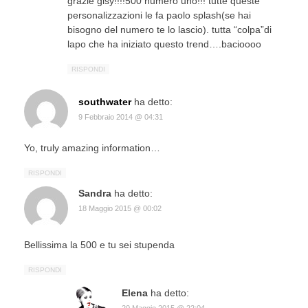
grazie gisy!!!!500 numero uno!!! tutte queste
personalizzazioni le fa paolo splash(se hai
bisogno del numero te lo lascio). tutta “colpa”di
lapo che ha iniziato questo trend….bacioooo
RISPONDI
southwater
ha detto:
9 Febbraio 2014 @ 04:31
Yo, truly amazing information…
RISPONDI
Sandra
ha detto:
18 Maggio 2015 @ 00:02
Bellissima la 500 e tu sei stupenda
RISPONDI
Elena
ha detto:
20 Maggio 2015 @ 22:04