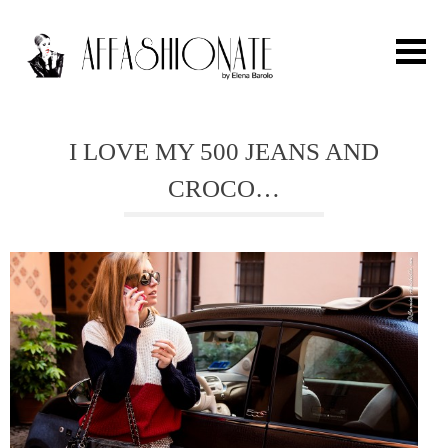
Search for:
I LOVE MY 500 JEANS AND
CROCO…
HOME
FASHION
OUTFIT
BEAUTY
TRAVEL
PARTIES