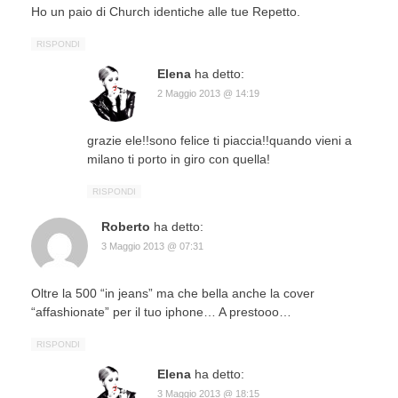
Ho un paio di Church identiche alle tue Repetto.
RISPONDI
Elena
ha detto:
2 Maggio 2013 @ 14:19
grazie ele!!sono felice ti piaccia!!quando vieni a
milano ti porto in giro con quella!
RISPONDI
Roberto
ha detto:
3 Maggio 2013 @ 07:31
Oltre la 500 “in jeans” ma che bella anche la cover
“affashionate” per il tuo iphone… A prestooo…
RISPONDI
Elena
ha detto:
3 Maggio 2013 @ 18:15