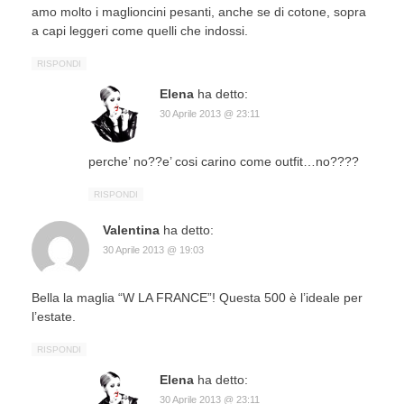
amo molto i maglioncini pesanti, anche se di cotone, sopra
a capi leggeri come quelli che indossi.
RISPONDI
Elena
ha detto:
30 Aprile 2013 @ 23:11
perche’ no??e’ cosi carino come outfit…no????
RISPONDI
Valentina
ha detto:
30 Aprile 2013 @ 19:03
Bella la maglia “W LA FRANCE”! Questa 500 è l’ideale per
l’estate.
RISPONDI
Elena
ha detto:
30 Aprile 2013 @ 23:11