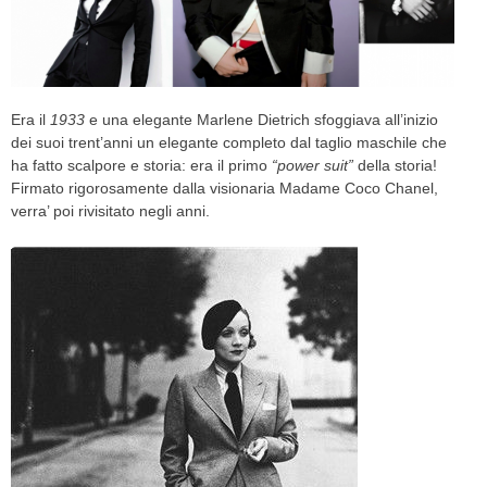
CELEB
VIDEO
Era il
1933
e una elegante Marlene Dietrich sfoggiava all’inizio
PRESS
dei suoi trent’anni un elegante completo dal taglio maschile che
ha fatto scalpore e storia: era il primo
“power suit”
della storia!
CONTACT
Firmato rigorosamente dalla visionaria Madame Coco Chanel,
verra’ poi rivisitato negli anni.
ABOUT
ARCHIVES
CONTACT
HOME