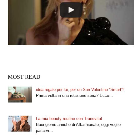
MOST READ
idea regalo per lui, per un San Valentino “Smart”!
Prima volta in una relazione seria? Ecco…
La mia beauty routine con Transvital
Buongiorno amiche di Affashionate, oggi voglio
parlarvi…