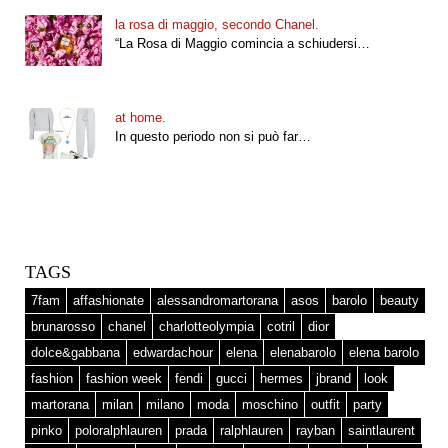
la rosa di maggio, secondo Chanel.
“La Rosa di Maggio comincia a schiudersi…
at home.
In questo periodo non si può far…
TAGS
7fam
affashionate
alessandromartorana
asos
barolo
beauty
brunarosso
chanel
charlotteolympia
cotril
dior
dolce&gabbana
edwardachour
elena
elenabarolo
elena barolo
fashion
fashion week
fendi
gucci
hermes
jbrand
look
martorana
milan
milano
moda
moschino
outfit
party
pinko
poloralphlauren
prada
ralphlauren
rayban
saintlaurent