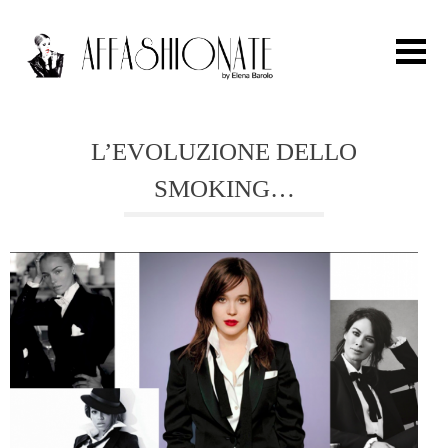
Search for:
L’EVOLUZIONE DELLO
SMOKING…
HOME
FASHION
OUTFIT
BEAUTY
TRAVEL
PARTIES