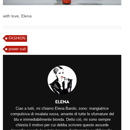
with love, Elena
FASHION
power suit
ELENA
Ciao a tutti, mi chiamo Elena Barolo, sono: mangiatrice
compulsiva di insalata russa, amante di tutte le sfumature del
blu e irrimediabilmente bionda. Detto ciò, mi sono sempre
chiesta il motivo per cui debba scrivere queste assurde