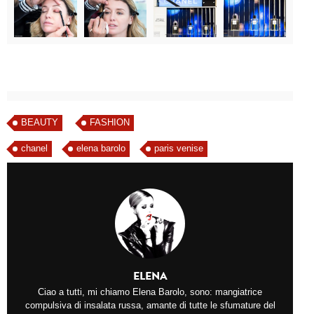
BEAUTY
FASHION
chanel
elena barolo
paris venise
ELENA
Ciao a tutti, mi chiamo Elena Barolo, sono: mangiatrice
compulsiva di insalata russa, amante di tutte le sfumature del