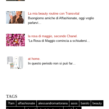
La mia beauty routine con Transvital
Buongiorno amiche di Affashionate, oggi voglio
parlarvi…
la rosa di maggio, secondo Chanel.
“La Rosa di Maggio comincia a schiudersi…
at home.
In questo periodo non si può far…
TAGS
7fam
affashionate
alessandromartorana
asos
barolo
beauty