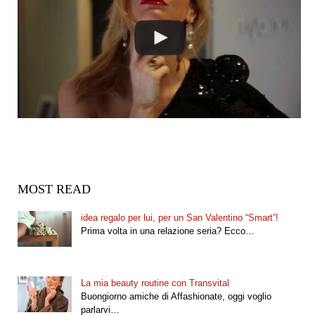
MOST READ
idea regalo per lui, per un San Valentino “Smart”!
Prima volta in una relazione seria? Ecco…
La mia beauty routine con Transvital
Buongiorno amiche di Affashionate, oggi voglio
parlarvi…