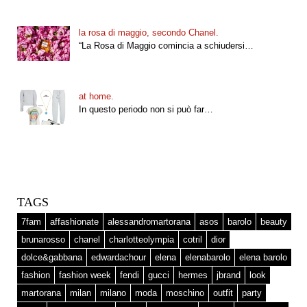
la rosa di maggio, secondo Chanel.
“La Rosa di Maggio comincia a schiudersi…
at home.
In questo periodo non si può far…
TAGS
7fam
affashionate
alessandromartorana
asos
barolo
beauty
brunarosso
chanel
charlotteolympia
cotril
dior
dolce&gabbana
edwardachour
elena
elenabarolo
elena barolo
fashion
fashion week
fendi
gucci
hermes
jbrand
look
martorana
milan
milano
moda
moschino
outfit
party