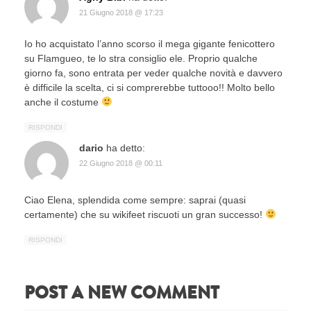
21 Giugno 2018 @ 17:23
Io ho acquistato l’anno scorso il mega gigante fenicottero
su Flamgueo, te lo stra consiglio ele. Proprio qualche
giorno fa, sono entrata per veder qualche novità e davvero
è difficile la scelta, ci si comprerebbe tuttooo!! Molto bello
anche il costume
RISPONDI
dario
ha detto:
22 Giugno 2018 @ 00:11
Ciao Elena, splendida come sempre: saprai (quasi
certamente) che su wikifeet riscuoti un gran successo!
RISPONDI
POST A NEW COMMENT