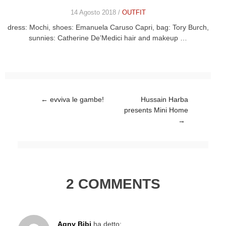
14 Agosto 2018 /
OUTFIT
dress: Mochi, shoes: Emanuela Caruso Capri, bag: Tory Burch,
sunnies: Catherine De’Medici hair and makeup …
Post navigation
←
evviva le gambe!
Hussain Harba
presents Mini Home
→
2 COMMENTS
Agny Bibi
ha detto: