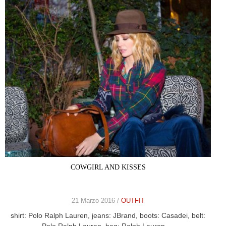
COWGIRL AND KISSES
21 Marzo 2016 /
OUTFIT
shirt: Polo Ralph Lauren, jeans: JBrand, boots: Casadei, belt:
Polo Ralph Lauren, bag: Ralph Lauren …