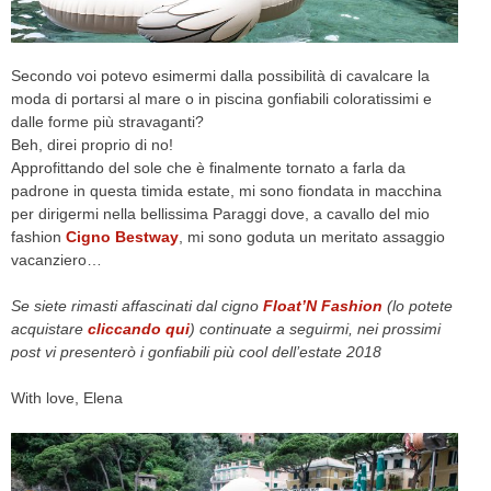
CELEB
Secondo voi potevo esimermi dalla possibilità di cavalcare la
VIDEO
moda di portarsi al mare o in piscina gonfiabili coloratissimi e
dalle forme più stravaganti?
PRESS
Beh, direi proprio di no!
Approfittando del sole che è finalmente tornato a farla da
CONTACT
padrone in questa timida estate, mi sono fiondata in macchina
per dirigermi nella bellissima Paraggi dove, a cavallo del mio
fashion
Cigno
Bestway
, mi sono goduta un meritato assaggio
vacanziero…
ABOUT
ARCHIVES
Se siete rimasti affascinati dal cigno
Float’N Fashion
(lo potete
CONTACT
acquistare
cliccando qui
) continuate a seguirmi, nei prossimi
HOME
post vi presenterò i gonfiabili più cool dell’estate 2018
With love, Elena