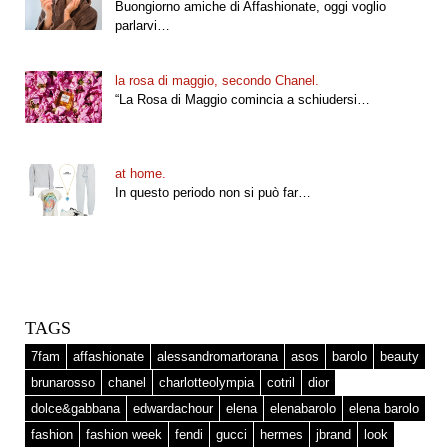
Buongiorno amiche di Affashionate, oggi voglio
parlarvi…
la rosa di maggio, secondo Chanel.
“La Rosa di Maggio comincia a schiudersi…
at home.
In questo periodo non si può far…
TAGS
7fam
affashionate
alessandromartorana
asos
barolo
beauty
brunarosso
chanel
charlotteolympia
cotril
dior
dolce&gabbana
edwardachour
elena
elenabarolo
elena barolo
fashion
fashion week
fendi
gucci
hermes
jbrand
look