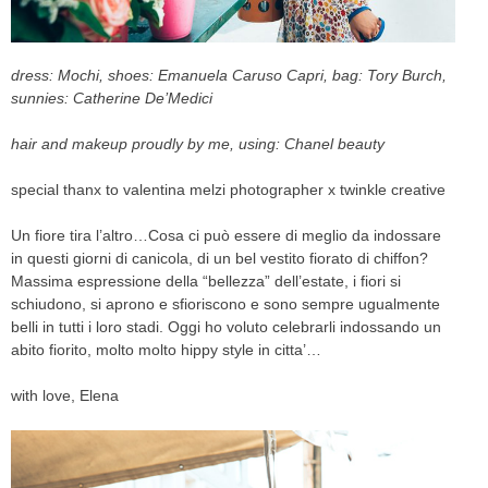
CELEB
dress: Mochi, shoes: Emanuela Caruso Capri, bag: Tory Burch,
VIDEO
sunnies: Catherine De’Medici
PRESS
hair and makeup proudly by me, using: Chanel beauty
CONTACT
special thanx to valentina melzi photographer x twinkle creative
Un fiore tira l’altro…Cosa ci può essere di meglio da indossare
in questi giorni di canicola, di un bel vestito fiorato di chiffon?
ABOUT
Massima espressione della “bellezza” dell’estate, i fiori si
ARCHIVES
schiudono, si aprono e sfioriscono e sono sempre ugualmente
CONTACT
belli in tutti i loro stadi. Oggi ho voluto celebrarli indossando un
HOME
abito fiorito, molto molto hippy style in citta’…
with love, Elena