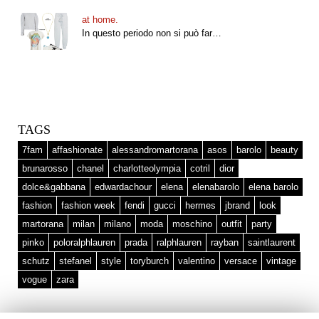
at home.
In questo periodo non si può far…
TAGS
7fam
affashionate
alessandromartorana
asos
barolo
beauty
brunarosso
chanel
charlotteolympia
cotril
dior
dolce&gabbana
edwardachour
elena
elenabarolo
elena barolo
fashion
fashion week
fendi
gucci
hermes
jbrand
look
martorana
milan
milano
moda
moschino
outfit
party
pinko
poloralphlauren
prada
ralphlauren
rayban
saintlaurent
schutz
stefanel
style
toryburch
valentino
versace
vintage
vogue
zara