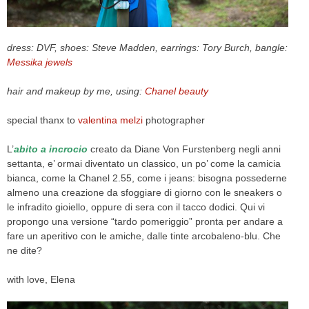
CELEB
dress: DVF, shoes: Steve Madden, earrings: Tory Burch, bangle:
VIDEO
Messika jewels
PRESS
hair and makeup by me, using:
Chanel beauty
CONTACT
special thanx to
valentina melzi
photographer
L’
abito a incrocio
creato da Diane Von Furstenberg negli anni
settanta, e’ ormai diventato un classico, un po’ come la camicia
ABOUT
bianca, come la Chanel 2.55, come i jeans: bisogna possederne
ARCHIVES
almeno una creazione da sfoggiare di giorno con le sneakers o
CONTACT
le infradito gioiello, oppure di sera con il tacco dodici. Qui vi
HOME
propongo una versione “tardo pomeriggio” pronta per andare a
fare un aperitivo con le amiche, dalle tinte arcobaleno-blu. Che
ne dite?
with love, Elena