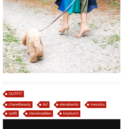
OUTFIT
chanelbeauty
dvf
elenabarolo
messika
outfit
stevemadden
toryburch