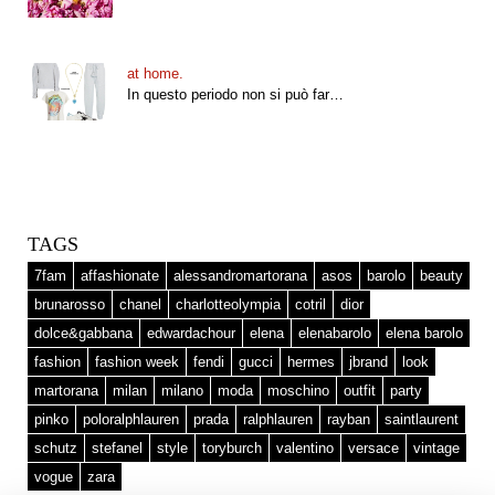
at home.
In questo periodo non si può far…
TAGS
7fam
affashionate
alessandromartorana
asos
barolo
beauty
brunarosso
chanel
charlotteolympia
cotril
dior
dolce&gabbana
edwardachour
elena
elenabarolo
elena barolo
fashion
fashion week
fendi
gucci
hermes
jbrand
look
martorana
milan
milano
moda
moschino
outfit
party
pinko
poloralphlauren
prada
ralphlauren
rayban
saintlaurent
schutz
stefanel
style
toryburch
valentino
versace
vintage
vogue
zara