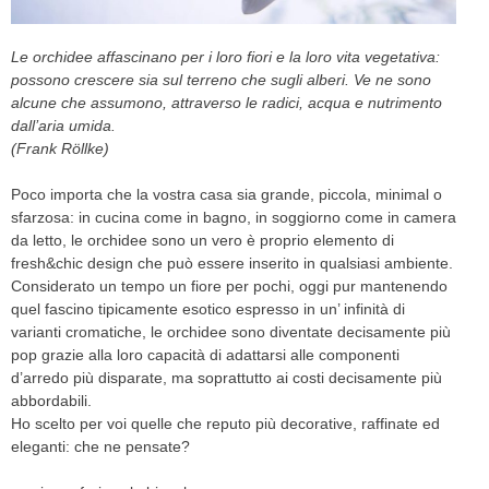
CELEB
Le orchidee affascinano per i loro fiori e la loro vita vegetativa:
possono crescere sia sul terreno che sugli alberi. Ve ne sono
VIDEO
alcune che assumono, attraverso le radici, acqua e nutrimento
dall’aria umida.
PRESS
(Frank Röllke)
CONTACT
Poco importa che la vostra casa sia grande, piccola, minimal o
sfarzosa: in cucina come in bagno, in soggiorno come in camera
da letto, le orchidee sono un vero è proprio elemento di
fresh&chic design che può essere inserito in qualsiasi ambiente.
ABOUT
Considerato un tempo un fiore per pochi, oggi pur mantenendo
ARCHIVES
quel fascino tipicamente esotico espresso in un’ infinità di
CONTACT
varianti cromatiche, le orchidee sono diventate decisamente più
HOME
pop grazie alla loro capacità di adattarsi alle componenti
d’arredo più disparate, ma soprattutto ai costi decisamente più
abbordabili.
Ho scelto per voi quelle che reputo più decorative, raffinate ed
eleganti: che ne pensate?