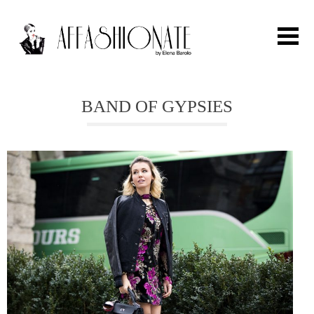
Search for:
BAND OF GYPSIES
HOME
FASHION
OUTFIT
BEAUTY
TRAVEL
PARTIES