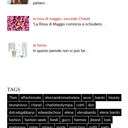
parlarvi…
la rosa di maggio, secondo Chanel.
“La Rosa di Maggio comincia a schiudersi…
at home.
In questo periodo non si può far…
TAGS
7fam
affashionate
alessandromartorana
asos
barolo
beauty
brunarosso
chanel
charlotteolympia
cotril
dior
dolce&gabbana
edwardachour
elena
elenabarolo
elena barolo
fashion
fashion week
fendi
gucci
hermes
jbrand
look
martorana
milan
milano
moda
moschino
outfit
party