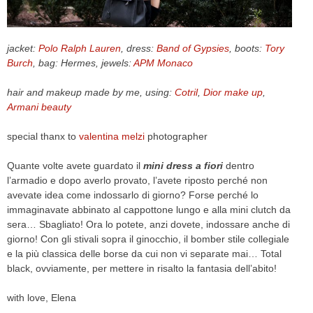
CELEB
jacket:
Polo Ralph Lauren
, dress:
Band of Gypsies
, boots:
Tory
VIDEO
Burch
, bag: Hermes, jewels:
APM Monaco
PRESS
hair and makeup made by me, using:
Cotril
,
Dior make up
,
Armani beauty
CONTACT
special thanx to
valentina melzi
photographer
Quante volte avete guardato il
mini dress a fiori
dentro
ABOUT
l’armadio e dopo averlo provato, l’avete riposto perché non
ARCHIVES
avevate idea come indossarlo di giorno? Forse perché lo
CONTACT
immaginavate abbinato al cappottone lungo e alla mini clutch da
HOME
sera… Sbagliato! Ora lo potete, anzi dovete, indossare anche di
giorno! Con gli stivali sopra il ginocchio, il bomber stile collegiale
e la più classica delle borse da cui non vi separate mai… Total
black, ovviamente, per mettere in risalto la fantasia dell’abito!
with love, Elena