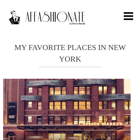
Search for:
MY FAVORITE PLACES IN NEW
YORK
HOME
FASHION
OUTFIT
BEAUTY
TRAVEL
PARTIES