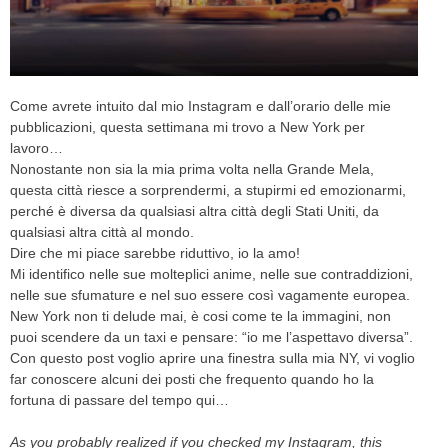
CELEB
VIDEO
Come avrete intuito dal mio Instagram e dall’orario delle mie
PRESS
pubblicazioni, questa settimana mi trovo a New York per
lavoro…
Nonostante non sia la mia prima volta nella Grande Mela,
CONTACT
questa città riesce a sorprendermi, a stupirmi ed emozionarmi,
perché è diversa da qualsiasi altra città degli Stati Uniti, da
qualsiasi altra città al mondo.
ABOUT
Dire che mi piace sarebbe riduttivo, io la amo!
ARCHIVES
Mi identifico nelle sue molteplici anime, nelle sue contraddizioni,
CONTACT
nelle sue sfumature e nel suo essere così vagamente europea.
HOME
New York non ti delude mai, è cosi come te la immagini, non
puoi scendere da un taxi e pensare: “io me l’aspettavo diversa”.
Con questo post voglio aprire una finestra sulla mia NY, vi voglio
far conoscere alcuni dei posti che frequento quando ho la
fortuna di passare del tempo qui…
As you probably realized if you checked my Instagram, this