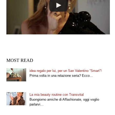
MOST READ
idea regalo per lui, per un San Valentino “Smart”!
Prima volta in una relazione seria? Ecco…
La mia beauty routine con Transvital
Buongiorno amiche di Affashionate, oggi voglio
parlarvi…