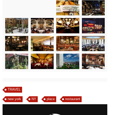
TRAVEL
new york
NY
place
restaurant