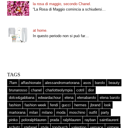
la rosa di maggio, secondo Chanel.
“La Rosa di Maggio comincia a schiudersi…
at home.
In questo periodo non si può far…
TAGS
7fam
affashionate
alessandromartorana
asos
barolo
beauty
brunarosso
chanel
charlotteolympia
cotril
dior
dolce&gabbana
edwardachour
elena
elenabarolo
elena barolo
fashion
fashion week
fendi
gucci
hermes
jbrand
look
martorana
milan
milano
moda
moschino
outfit
party
pinko
poloralphlauren
prada
ralphlauren
rayban
saintlaurent
schutz
stefanel
style
toryburch
valentino
versace
vintage