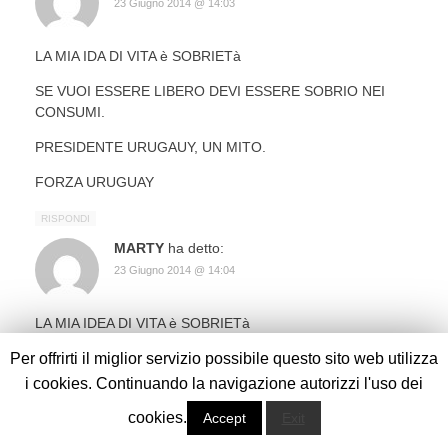
23 Giugno 2014 @ 14:03
LA MIA IDA DI VITA è SOBRIETà
SE VUOI ESSERE LIBERO DEVI ESSERE SOBRIO NEI
CONSUMI.
PRESIDENTE URUGAUY, UN MITO.
FORZA URUGUAY
RISPONDI
MARTY
ha detto:
23 Giugno 2014 @ 14:04
LA MIA IDEA DI VITA è SOBRIETà
SE VUOI ESSERE LIBERO DEVI ESSERE SOBRIO NEI
Per offrirti il miglior servizio possibile questo sito web utilizza
CONSUMI.
i cookies. Continuando la navigazione autorizzi l'uso dei
PRESIDENTE URUGUAY UN GRANDE.
cookies.
Accept
Exit