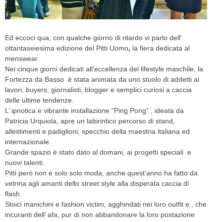
CELEB
Ed eccoci qua, con qualche giorno di ritardo vi parlo dell’
VIDEO
ottantaseiesima edizione del Pitti Uomo
,
la fiera dedicata al
menswear.
PRESS
Nei cinque giorni dedicati all’eccellenza del lifestyle maschile, la
Fortezza da Basso è stata animata da uno stuolo di addetti ai
CONTACT
lavori, buyers, giornalisti, blogger e semplici curiosi a caccia
delle ultime tendenze.
L’ ipnotica e vibrante installazione “Ping Pong” , ideata da
Patricia Urquiola, apre un labirintico percorso di stand,
ABOUT
allestimenti e padiglioni, specchio della maestria italiana ed
ARCHIVES
internazionale.
CONTACT
Grande spazio è stato dato al domani, ai progetti speciali e
HOME
nuovi talenti.
Pitti però non è solo solo moda, anche quest’anno ha fatto da
vetrina agli amanti dello street style alla disperata caccia di
flash.
Stoici manichini e fashion victim, agghindati nei loro outfit e , che
incuranti dell’ afa, pur di non abbandonare la loro postazione