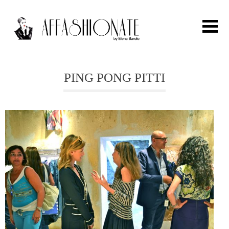
Search for:
PING PONG PITTI
HOME
FASHION
OUTFIT
BEAUTY
TRAVEL
PARTIES