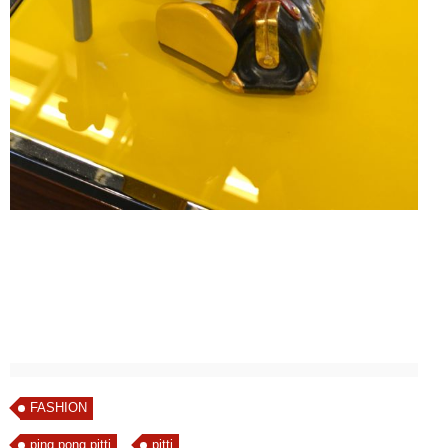
FASHION
ping pong pitti
pitti