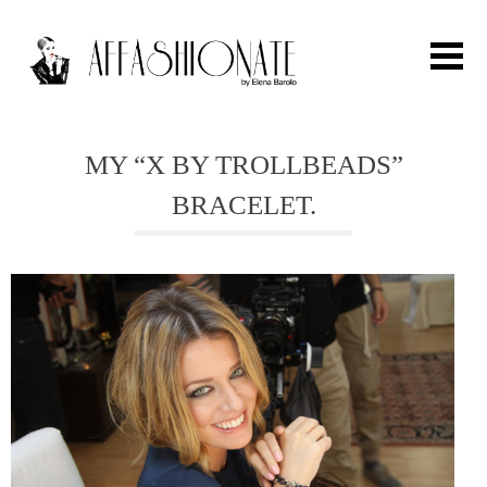
Search for:
MY “X BY TROLLBEADS”
BRACELET.
HOME
FASHION
OUTFIT
BEAUTY
TRAVEL
PARTIES