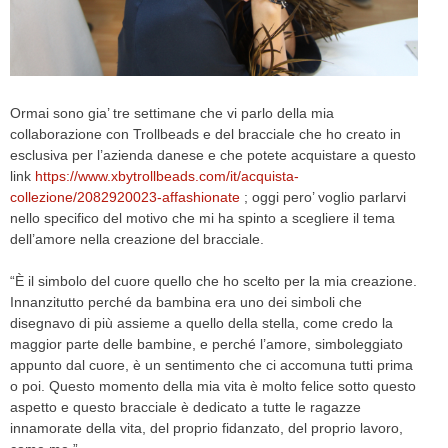
CELEB
VIDEO
Ormai sono gia’ tre settimane che vi parlo della mia
PRESS
collaborazione con Trollbeads e del bracciale che ho creato in
esclusiva per l’azienda danese e che potete acquistare a questo
CONTACT
link
https://www.xbytrollbeads.com/it/acquista-
collezione/2082920023-affashionate
; oggi pero’ voglio parlarvi
nello specifico del motivo che mi ha spinto a scegliere il tema
dell’amore nella creazione del bracciale.
ABOUT
ARCHIVES
“È il simbolo del cuore quello che ho scelto per la mia creazione.
CONTACT
Innanzitutto perché da bambina era uno dei simboli che
HOME
disegnavo di più assieme a quello della stella, come credo la
maggior parte delle bambine, e perché l’amore, simboleggiato
appunto dal cuore, è un sentimento che ci accomuna tutti prima
o poi. Questo momento della mia vita è molto felice sotto questo
aspetto e questo bracciale è dedicato a tutte le ragazze
innamorate della vita, del proprio fidanzato, del proprio lavoro,