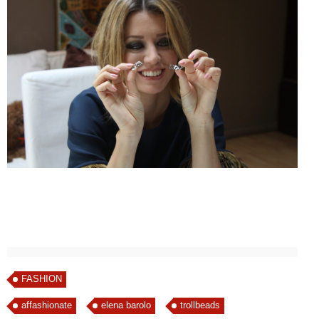
FASHION
affashionate
elena barolo
trollbeads