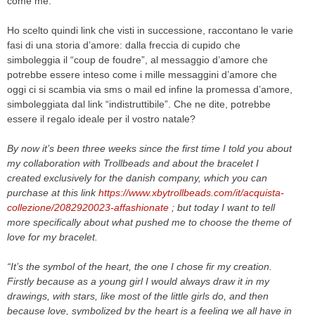
come me.”
Ho scelto quindi link che visti in successione, raccontano le varie
fasi di una storia d’amore: dalla freccia di cupido che
simboleggia il “coup de foudre”, al messaggio d’amore che
potrebbe essere inteso come i mille messaggini d’amore che
oggi ci si scambia via sms o mail ed infine la promessa d’amore,
simboleggiata dal link “indistruttibile”. Che ne dite, potrebbe
essere il regalo ideale per il vostro natale?
By now it’s been three weeks since the first time I told you about
my collaboration with Trollbeads and about the bracelet I
created exclusively for the danish company, which you can
purchase at this link
https://www.xbytrollbeads.com/it/acquista-
collezione/2082920023-affashionate
; but today I want to tell
more specifically about what pushed me to choose the theme of
love for my bracelet.
“It’s the symbol of the heart, the one I chose fir my creation.
Firstly because as a young girl I would always draw it in my
drawings, with stars, like most of the little girls do, and then
because love, symbolized by the heart is a feeling we all have in