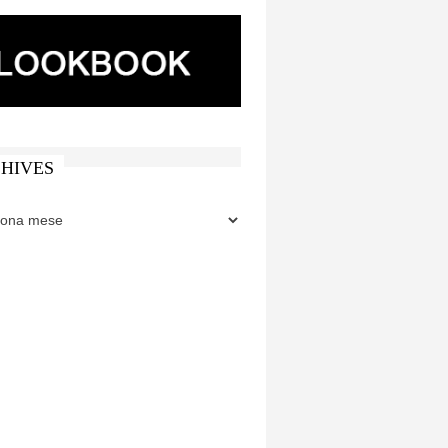
HIVES
ES