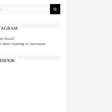
TAGRAM
es found!
e other hashtag or username
EBOOK