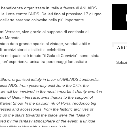
i beneficenza organizzata in Italia a favore di ANLAIDS
la Lotta contro l’AIDS. Da ieri fino al prossimo 17 giugno
dell’arte saranno coinvolte nella più importante
ni Versace, vive grazie al supporto di centinaia di
tra Mercato.
stato dato grande spazio al vintage, venduti abiti e
ARC
rchivi storici di stilisti e celebrities.
o nel quale si è tenuto “il Gala di Convivio”, sono stata
ARCHIV
a, un’ esperienza unica tra personaggi fantastici e
 Show, organised inItaly in favor of ANLAIDS Lombardia,
ainst AIDS, from yesterday until June the 17th, the
rt will be involved in the most important charity event in
nius of Gianni Versace, lives thanks to the support of
arket Show. In the pavilion n6 of Porta Teodorico big
dresses and accessories from the historic archives of
ng up the stairs towards the place were the “Gala di
nted by the fantasy atmosphere of the event, a unique