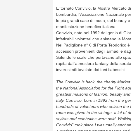
E’ tornato Convivio, la Mostra Mercato d
Lombardia, l’Associazione Nazionale per 
le più grandi case di moda, del beauty e 
manifestazione benefica italiana.
Convivio, nato nel 1992 dal genio di Gian
infaticabili volontari che animano la Mos
Nel Padiglione n° 6 di Porta Teodorico è 
accessori provenienti dagli armadi e dagli a
Salendo le scale che portavano allo spazi
rapita dall’atmosfera fantasy della serat
inverosimili tavolate dai toni fiabeschi..
The Convivio is back, the charity Market
the National Association for the Fight ag
greatest maisons of fashion, beauty and a
Italy. Convivio, born in 1992 from the ge
hundreds of volunteers who enliven the M
room was given to the vintage, a lot of 
stylists and celebrities were sold. Walki
Convivio” took place I was totally encha