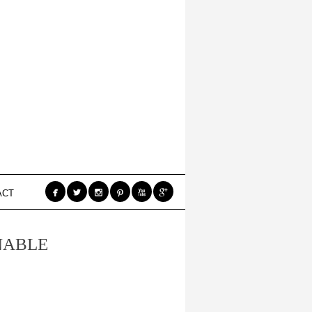






ACT
NABLE