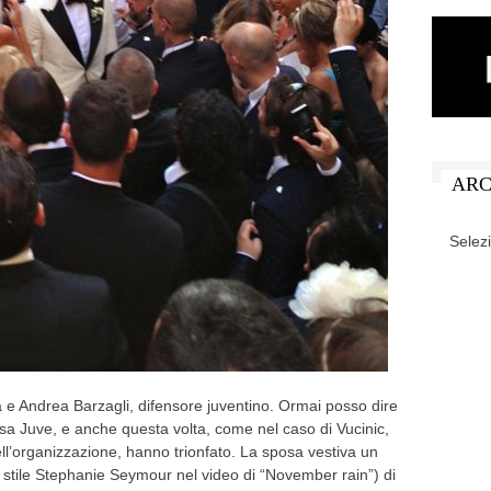
ARC
ARCHIV
 e Andrea Barzagli, difensore juventino. Ormai posso dire
asa Juve, e anche questa volta, come nel caso di Vucinic,
dell’organizzazione, hanno trionfato. La sposa vestiva un
o stile Stephanie Seymour nel video di “November rain”) di