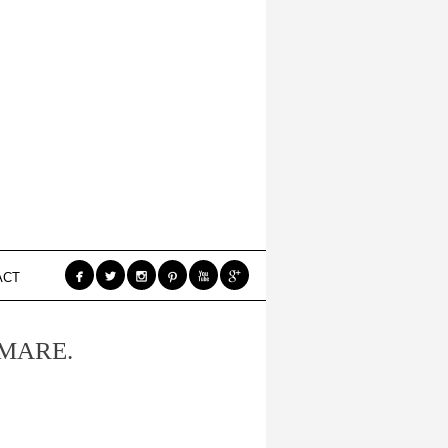






ACT
 MARE.