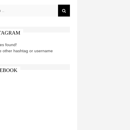
TAGRAM
es found!
e other hashtag or username
EBOOK