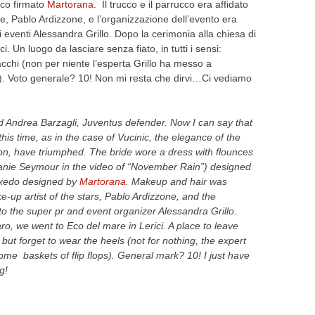
nco firmato
Martorana
. Il trucco e il parrucco era affidato
ve, Pablo Ardizzone, e l’organizzazione dell’evento era
i eventi Alessandra Grillo. Dopo la cerimonia alla chiesa di
ci. Un luogo da lasciare senza fiato, in tutti i sensi:
tacchi (non per niente l’esperta Grillo ha messo a
dto). Voto generale? 10! Non mi resta che dirvi…Ci vediamo
d
Andrea
Barzagli
,
Juventus defender
.
Now
I can say that
this time
,
as in the case
of
Vucinic
,
the elegance of the
on,
have triumphed
.
The bride
wore
a dress
with flounces
anie
Seymour
in the video of
“November
Rain”
) designed
xedo
designed by
Martorana
.
Makeup and
hair
was
e-up artist
of
the stars
, Pablo
Ardizzone
,
and the
to the
super
pr
and
event organizer
Alessandra
Grillo.
aro,
we went to Eco del mare in Lerici
.
A place to
leave
 but
forget
to wear
the heels
(
not for nothing,
the expert
some
baskets
of flip flops
).
General mark
?
10
!
I just have
g
!