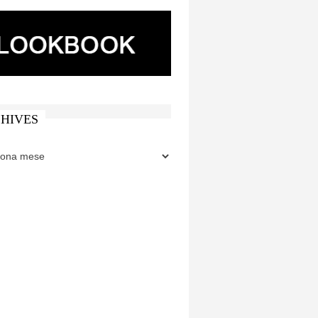
HIVES
ES