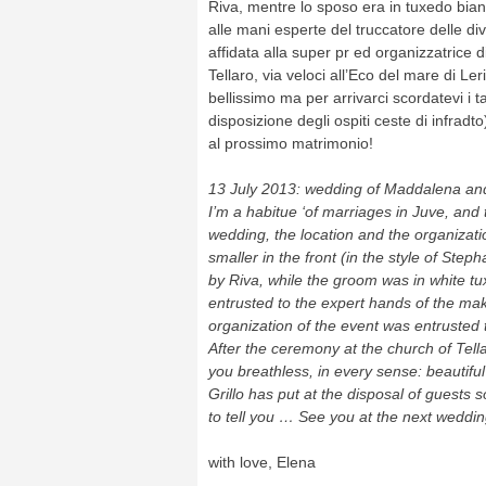
Riva, mentre lo sposo era in tuxedo bia
alle mani esperte del truccatore delle di
affidata alla super pr ed organizzatrice d
Tellaro, via veloci all’Eco del mare di Leri
bellissimo ma per arrivarci scordatevi i 
disposizione degli ospiti ceste di infra
al prossimo matrimonio!
13 July 2013
: wedding
of
Maddalena
an
I’m
a
habitue
‘
of marriages in
Juve
,
and 
wedding
,
the location and
the organizati
smaller
i
n the front
(in the
style of
Steph
by
Riva
, while
the groom was
in
white
tu
entrusted
to the expert hands
of the
mak
organization
of the event was
entrusted 
After the ceremony
at the church of
Tell
you breathless
,
in every sense
:
beautiful
Grillo
has put
at the disposal of
guests 
to
tell you
…
See you at the
next weddin
with love, Elena