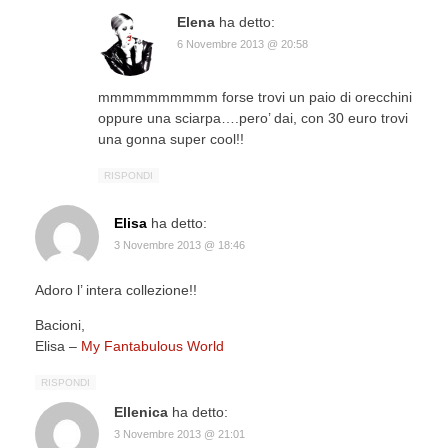
Elena
ha detto:
6 Novembre 2013 @ 20:58
mmmmmmmmmm forse trovi un paio di orecchini
oppure una sciarpa….pero’ dai, con 30 euro trovi
una gonna super cool!!
RISPONDI
Elisa
ha detto:
3 Novembre 2013 @ 18:46
Adoro l’ intera collezione!!
Bacioni,
Elisa –
My Fantabulous World
RISPONDI
Ellenica
ha detto:
3 Novembre 2013 @ 21:01