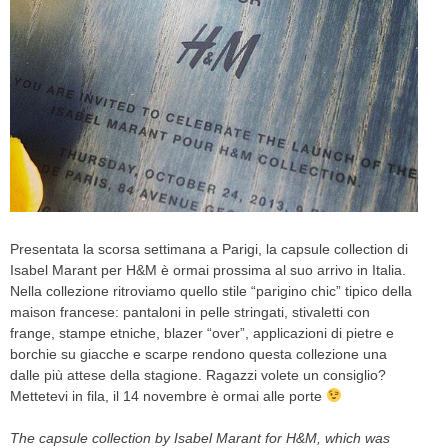
CELEB
VIDEO
PRESS
CONTACT
Presentata la scorsa settimana a Parigi, la capsule collection di
ABOUT
Isabel Marant per H&M è ormai prossima al suo arrivo in Italia.
ARCHIVES
Nella collezione ritroviamo quello stile “parigino chic” tipico della
CONTACT
maison francese: pantaloni in pelle stringati, stivaletti con
HOME
frange, stampe etniche, blazer “over”, applicazioni di pietre e
borchie su giacche e scarpe rendono questa collezione una
dalle più attese della stagione. Ragazzi volete un consiglio?
Mettetevi in fila, il 14 novembre è ormai alle porte
The capsule collection by Isabel Marant for H&M, which was