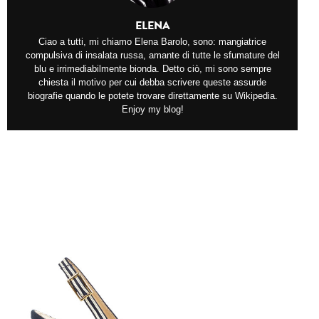
ELENA
Ciao a tutti, mi chiamo Elena Barolo, sono: mangiatrice
compulsiva di insalata russa, amante di tutte le sfumature del
blu e irrimediabilmente bionda. Detto ciò, mi sono sempre
chiesta il motivo per cui debba scrivere queste assurde
biografie quando le potete trovare direttamente su Wikipedia.
Enjoy my blog!