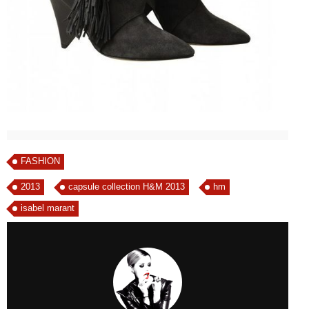
FASHION
2013
capsule collection H&M 2013
hm
isabel marant