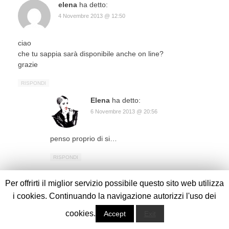
elena
ha detto:
4 Novembre 2013 @ 12:50
ciao
che tu sappia sarà disponibile anche on line?
grazie
RISPONDI
Elena
ha detto:
6 Novembre 2013 @ 20:56
penso proprio di si…
RISPONDI
AgnyBibi
ha detto:
Per offrirti il miglior servizio possibile questo sito web utilizza
4 Novembre 2013 @ 17:36
i cookies. Continuando la navigazione autorizzi l'uso dei
cookies.
Accept
Exit
Il 14 novembre sarà impossibile accedere negli store h&m,
soprattutto quello in san babila!!! Avevo già visto la preview