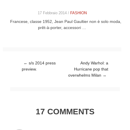
17 Febbraio 2014 /
FASHION
Francese, classe 1952, Jean Paul Gaultier non è solo moda,
prêt-à-porter, accessori …
Post navigation
←
s/s 2014 press
Andy Warhol: a
preview.
Hurricane pop that
overwhelms Milan
→
17 COMMENTS