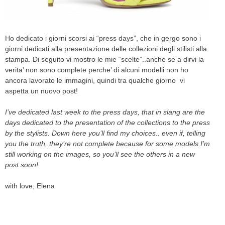
CELEB
Ho dedicato i giorni scorsi ai “press days”, che in gergo sono i
VIDEO
giorni dedicati alla presentazione delle collezioni degli stilisti alla
stampa. Di seguito vi mostro le mie “scelte”..anche se a dirvi la
PRESS
verita’ non sono complete perche’ di alcuni modelli non ho
ancora lavorato le immagini, quindi tra qualche giorno vi
CONTACT
aspetta un nuovo post!
I’ve dedicated last week to the press days, that in slang are the
days dedicated to the presentation of the collections to the press
ABOUT
by the stylists. Down here you’ll find my choices.. even if, telling
ARCHIVES
you the truth, they’re not complete because for some models I’m
CONTACT
still working on the images, so you’ll see the others in a new
HOME
post soon!
with love, Elena