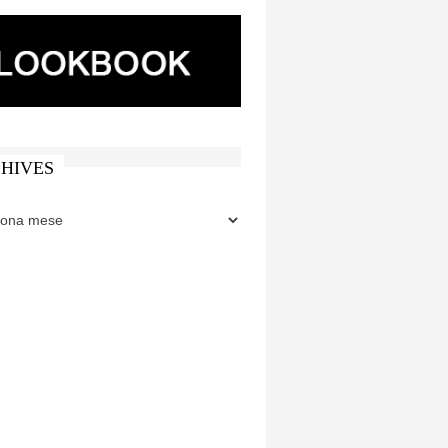
HIVES
ES