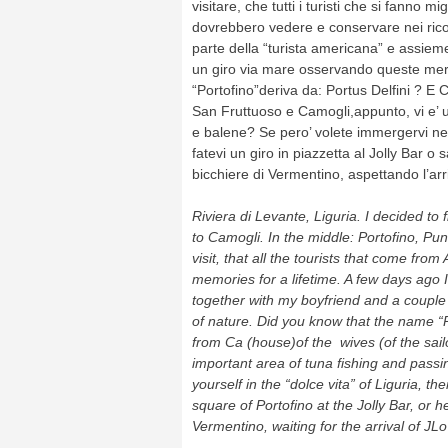
visitare, che tutti i turisti che si fanno mi
dovrebbero vedere e conservare nei ricord
parte della “turista americana” e assiem
un giro via mare osservando queste mera
“Portofino”deriva da: Portus Delfini ? E 
San Fruttuoso e Camogli,appunto, vi e’ u
e balene? Se pero’ volete immergervi nella
fatevi un giro in piazzetta al Jolly Bar o
bicchiere di Vermentino, aspettando l’ar
Riviera di
Levante
, Liguria. I
decided to
to
Camogli.
In the middle
:
Portofino
,
Pun
visit,
that all
the tourists that come
from 
memories
for a lifetime
.
A few days
ago I
together with my
boyfriend
and
a couple 
of nature
.
Did you know
that the name “
from
Ca (
house)of the
wives
(of the
sail
important area of
​​tuna fishing
and
passi
yourself in the
“
dolce vita
” of
Liguria,
the
square of Portofino
at the Jolly
Bar
, or h
Vermentino
,
waiting for the arrival
of
JLo