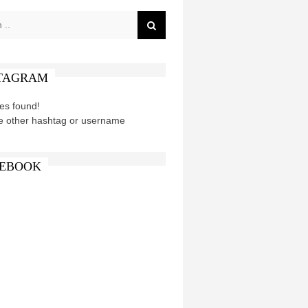
TAGRAM
es found!
e other hashtag or username
EBOOK