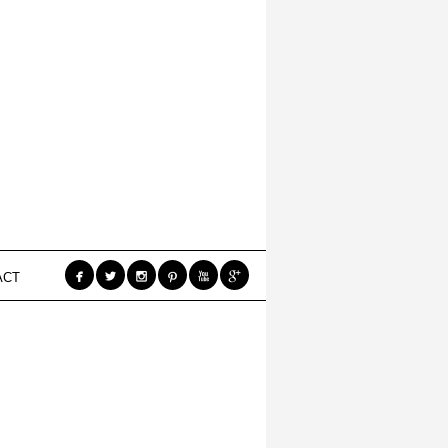






ACT