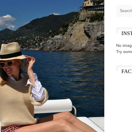
INS
No imag
Try som
FAC