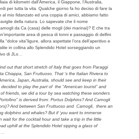
gliaia di kilometri dall’America, il Giappone, l’Australia,
i per tutta la vita. Qualche giorno fa ho deciso di fare la
e al mio fidanzato ed una coppia di amici, abbiamo fatto
viglie della natura. Lo sapevate che il nome
Camogli da Ca (casa) delle mogli (dei marinai)? E che tra
n’importante area di pesca di tonni e passaggio di delfini
 “dolce vita”ligure, allora aspettate l’ora dell’aperitivo e
 salite in collina allo Splendido Hotel sorseggiando un
rivo di JLo…
find out
that
short stretch
of
Italy
that goes
from Paraggi
ta
Chiappa,
San
Fruttuoso.
That ‘s the
Italian Riviera
to
America
, Japan
, Australia,
should
see and keep
in their
 decided to
play the part of
the
“
American tourist”
and
of friends
,
we did a tour
by sea
watching
these wonders
Portofino” is derived from:
Portus
Dolphins
?
And
Camogli
ors
)?
And
between San
Fruttuoso and
Camogli
,
there
an
ng
dolphins and
whales?
But if ‘
you want to
immerse
n
wait for
the cocktail hour
and
take a trip
in the little
ead uphill
at the
Splendido Hotel
sipping a glass of
..
.