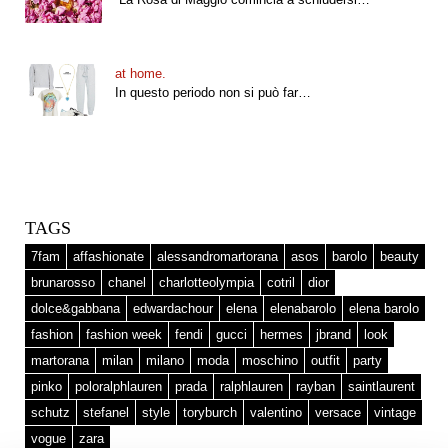
at home.
In questo periodo non si può far…
TAGS
7fam
affashionate
alessandromartorana
asos
barolo
beauty
brunarosso
chanel
charlotteolympia
cotril
dior
dolce&gabbana
edwardachour
elena
elenabarolo
elena barolo
fashion
fashion week
fendi
gucci
hermes
jbrand
look
martorana
milan
milano
moda
moschino
outfit
party
pinko
poloralphlauren
prada
ralphlauren
rayban
saintlaurent
schutz
stefanel
style
toryburch
valentino
versace
vintage
vogue
zara