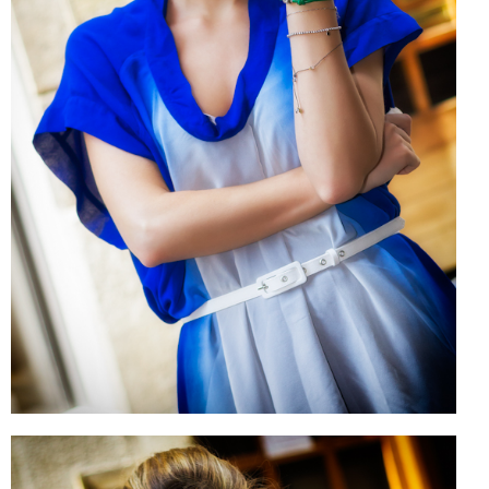
CELEB
VIDEO
PRESS
CONTACT
ABOUT
ARCHIVES
CONTACT
HOME