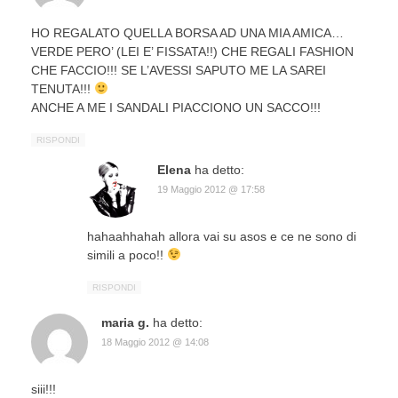
HO REGALATO QUELLA BORSA AD UNA MIA AMICA…
VERDE PERO’ (LEI E’ FISSATA!!) CHE REGALI FASHION
CHE FACCIO!!! SE L’AVESSI SAPUTO ME LA SAREI
TENUTA!!!
ANCHE A ME I SANDALI PIACCIONO UN SACCO!!!
RISPONDI
Elena
ha detto:
19 Maggio 2012 @ 17:58
hahaahhahah allora vai su asos e ce ne sono di
simili a poco!!
RISPONDI
maria g.
ha detto:
18 Maggio 2012 @ 14:08
siii!!!