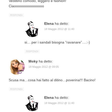
Vestitino comodo, leggero e fashion!
Ciaooooooooooooooo
RISPONDI
Elena
ha detto:
18 Maggio 2012 @ 11:40
si….per i sandali bisogna “ravanare”….:-)
RISPONDI
Moky
ha detto:
18 Maggio 2012 @ 09:05
Scusa ma…cosa hai fatto al ditino…poverina!!! Bacino!
RISPONDI
Elena
ha detto:
18 Maggio 2012 @ 11:40