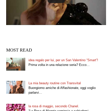
MOST READ
idea regalo per lui, per un San Valentino “Smart”!
Prima volta in una relazione seria? Ecco…
La mia beauty routine con Transvital
Buongiorno amiche di Affashionate, oggi voglio
parlarvi…
la rosa di maggio, secondo Chanel.
“La Rosa di Maggio comincia a schiudersi…