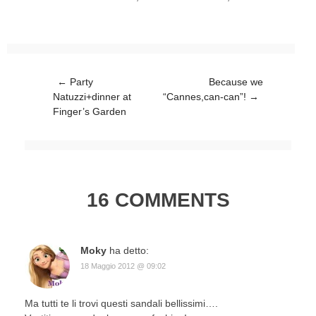
Post navigation
←
Party
Because we
Natuzzi+dinner at
“Cannes,can-can”!
→
Finger’s Garden
16 COMMENTS
Moky
ha detto:
18 Maggio 2012 @ 09:02
Ma tutti te li trovi questi sandali bellissimi….