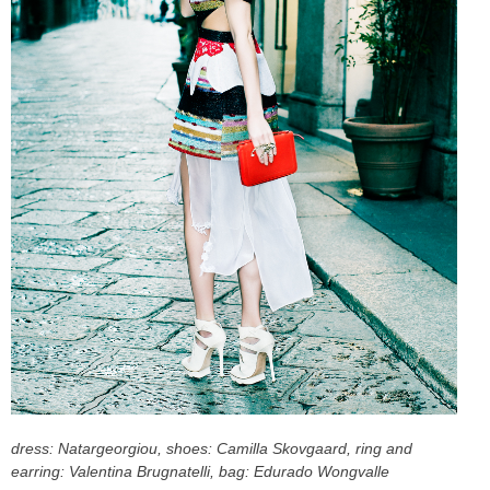
CELEB
VIDEO
PRESS
CONTACT
ABOUT
ARCHIVES
CONTACT
HOME
dress: Natargeorgiou, shoes: Camilla Skovgaard, ring and
earring: Valentina Brugnatelli, bag: Edurado Wongvalle