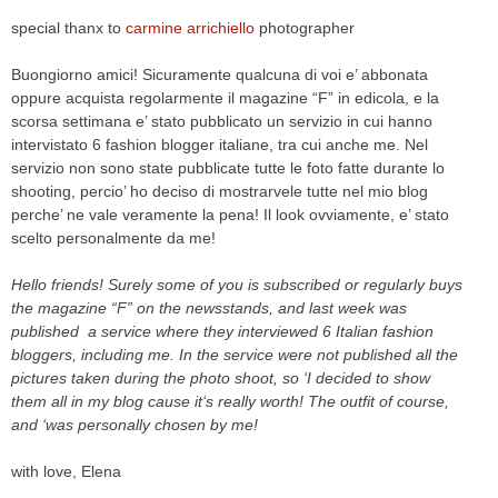
special thanx to
carmine arrichiello
photographer
Buongiorno amici! Sicuramente qualcuna di voi e’ abbonata
oppure acquista regolarmente il magazine “F” in edicola, e la
scorsa settimana e’ stato pubblicato un servizio in cui hanno
intervistato 6 fashion blogger italiane, tra cui anche me. Nel
servizio non sono state pubblicate tutte le foto fatte durante lo
shooting, percio’ ho deciso di mostrarvele tutte nel mio blog
perche’ ne vale veramente la pena! Il look ovviamente, e’ stato
scelto personalmente da me!
Hello friends
!
Surely
some of you
is
subscribed
or
regularly buys
the
magazine
“F”
on the newsstands
,
and last week
was
published
a service where
they interviewed
6
Italian fashion
bloggers
, including
me.
In the service
were not published
all the
pictures taken during
the photo shoot
, so
‘
I decided to
show
them
all
in
my blog
cause
it
‘s really worth!
The outfit
of course,
and
‘
was personally chosen
by me
!
with love, Elena