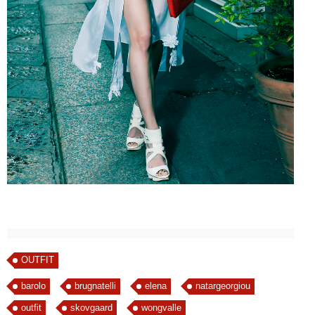
OUTFIT
barolo
brugnatelli
elena
natargeorgiou
outfit
skovgaard
wongvalle