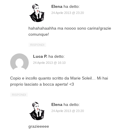
Elena
ha detto:
24 Aprile 2013 @ 23:20
hahahahaahha ma noooo sono carina!grazie
comunque!
RISPONDI
Luca P.
ha detto:
24 Aprile 2013 @ 16:10
Copio e incollo quanto scritto da Marie Soleil… Mi hai
proprio lasciato a bocca aperta! <3
RISPONDI
Elena
ha detto:
24 Aprile 2013 @ 23:20
grazieeeee