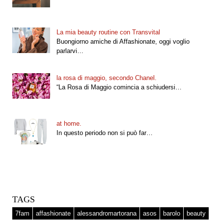
La mia beauty routine con Transvital
Buongiorno amiche di Affashionate, oggi voglio
parlarvi…
la rosa di maggio, secondo Chanel.
“La Rosa di Maggio comincia a schiudersi…
at home.
In questo periodo non si può far…
TAGS
7fam
affashionate
alessandromartorana
asos
barolo
beauty