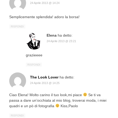
24 Aprile 2013 @ 14:24
Semplicemente splendida! adoro la borsa!
RISPONDI
Elena
ha detto:
24 Aprile 2013 @ 23:21
grazieeee
RISPONDI
The Look Lover
ha detto:
24 Aprile 2013 @ 14:25
Ciao Elena! Molto carino il tuo look,mi piace
Se ti va
passa a dare un’occhiata al mio blog, troverai moda, i miei
quadri e un pò di fotografia
Kiss,Paolo
RISPONDI