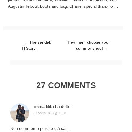
jacket: Dolce&Gabbana, sweater: French Connection, skirt:
Augustin Teboul, boots and bag: Chanel special thanx to …
Post navigation
←
The sandal:
Hey man, choose your
ITStory.
summer shoe!
→
27 COMMENTS
Elena Bibi
ha detto:
24 Aprile 2013 @ 11:34
Non commento perchè già sai…