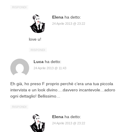
RISPONDI
Elena
ha detto:
24 Aprile 2013 @ 23:22
love u!
RISPONDI
Luca
ha detto:
24 Aprile 2013 @ 11:43
Eh già, ho preso F proprio perchè c’era una tua piccola
intervista e un look divino….davvero incantevole…adoro
ogni dettaglio! Bellissimo…
RISPONDI
Elena
ha detto:
24 Aprile 2013 @ 23:22