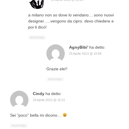
a milano non so dove lo vendano….sono nuovi
designer…..vengono da cipro. devo chiedere e
poi ti dico!
RISPONDI
AgnyBibi'
ha detto:
25 Aprile 2013 @ 10:58
Grazie ele!!
RISPONDI
Cindy
ha detto:
24 Aprile 2013 @ 15:21
Sei “poco” bella mi dicono…
RISPONDI