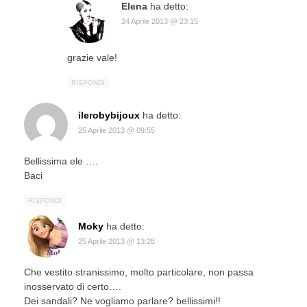
Elena
ha detto:
24 Aprile 2013 @ 23:15
grazie vale!
RISPONDI
ilerobybijoux
ha detto:
25 Aprile 2013 @ 09:55
Bellissima ele ….
Baci
RISPONDI
Moky
ha detto:
25 Aprile 2013 @ 13:28
Che vestito stranissimo, molto particolare, non passa
inosservato di certo….
Dei sandali? Ne vogliamo parlare? bellissimi!!