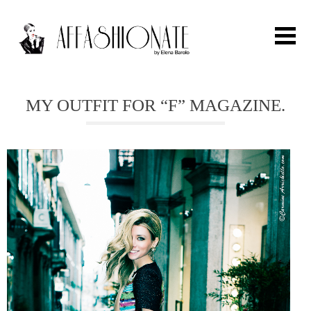
Search for:
MY OUTFIT FOR “F” MAGAZINE.
HOME
FASHION
OUTFIT
BEAUTY
TRAVEL
PARTIES