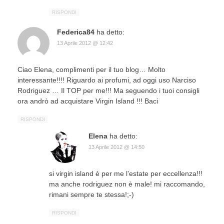
RISPONDI
Federica84
ha detto:
13 Aprile 2012 @ 12:42
Ciao Elena, complimenti per il tuo blog… Molto
interessante!!!! Riguardo ai profumi, ad oggi uso Narciso
Rodriguez … Il TOP per me!!! Ma seguendo i tuoi consigli
ora andrò ad acquistare Virgin Island !!! Baci
RISPONDI
Elena
ha detto:
13 Aprile 2012 @ 14:50
si virgin island è per me l’estate per eccellenza!!!
ma anche rodriguez non è male! mi raccomando,
rimani sempre te stessa!;-)
RISPONDI