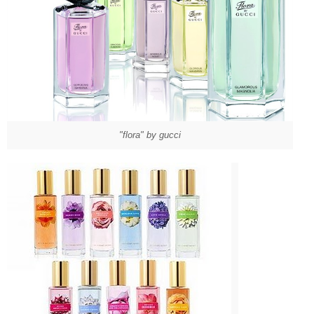
"flora" by gucci