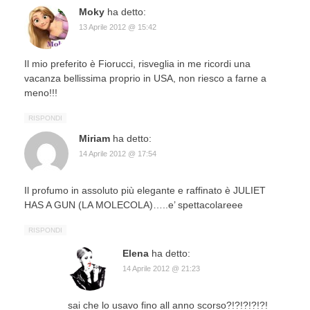
Moky
ha detto:
13 Aprile 2012 @ 15:42
Il mio preferito è Fiorucci, risveglia in me ricordi una
vacanza bellissima proprio in USA, non riesco a farne a
meno!!!
RISPONDI
Miriam
ha detto:
14 Aprile 2012 @ 17:54
Il profumo in assoluto più elegante e raffinato è JULIET
HAS A GUN (LA MOLECOLA)…..e’ spettacolareee
RISPONDI
Elena
ha detto:
14 Aprile 2012 @ 21:23
sai che lo usavo fino all anno scorso?!?!?!?!?!