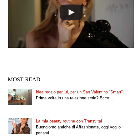
MOST READ
idea regalo per lui, per un San Valentino “Smart”!
Prima volta in una relazione seria? Ecco…
La mia beauty routine con Transvital
Buongiorno amiche di Affashionate, oggi voglio
parlarvi…