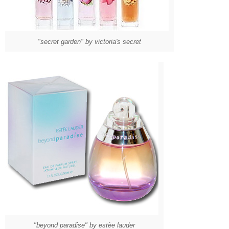
"secret garden" by victoria's secret
"beyond paradise" by estèe lauder