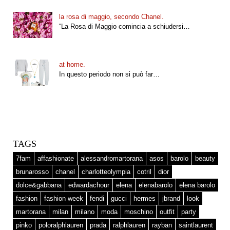
la rosa di maggio, secondo Chanel.
“La Rosa di Maggio comincia a schiudersi…
at home.
In questo periodo non si può far…
TAGS
7fam
affashionate
alessandromartorana
asos
barolo
beauty
brunarosso
chanel
charlotteolympia
cotril
dior
dolce&gabbana
edwardachour
elena
elenabarolo
elena barolo
fashion
fashion week
fendi
gucci
hermes
jbrand
look
martorana
milan
milano
moda
moschino
outfit
party
pinko
poloralphlauren
prada
ralphlauren
rayban
saintlaurent