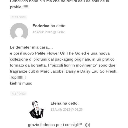
Condivido bond n 9 ma che ne dici di eau de soin de la
prairie!!!!!!
RISPONDI
Federica
ha detto:
12 Aprile 2012 @ 14:02
Le demeter mia cara….
e poi il nuovo Petite Flower On The Go ed è una nuova
collezione di profumi dal packaging originale, in un pratico
formato da borsetta. I “piccoli fiori in movimento” sono due
fragranze cult di Marc Jacobs: Daisy e Daisy Eau So Fresh.
Top!!!!!!!!
kiehl’s musc
RISPONDI
Elena
ha detto:
13 Aprile 2012 @ 09:28
grazie federica per i consigli!!!:-))))