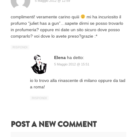
5 Maggio 2012 @ 12:59
complimenti! veramente carino quiii
mi ha incuriosito il
profumo “juliet has a gun”…sapete dirmi se posso trovarlo
in profumeria? oppure mi date un sito sicuro dove posso
comprarlo? voi dove lo avete preso?grazie :*
RISPONDI
Elena
ha detto:
5 Maggio 2012 @ 15:51
io lo trovo alla rinascente di milano oppure da tad
a roma!
RISPONDI
POST A NEW COMMENT