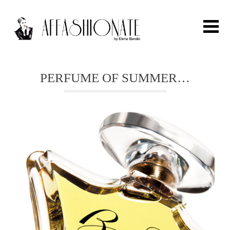
Search for:
PERFUME OF SUMMER…
HOME
FASHION
OUTFIT
BEAUTY
TRAVEL
PARTIES