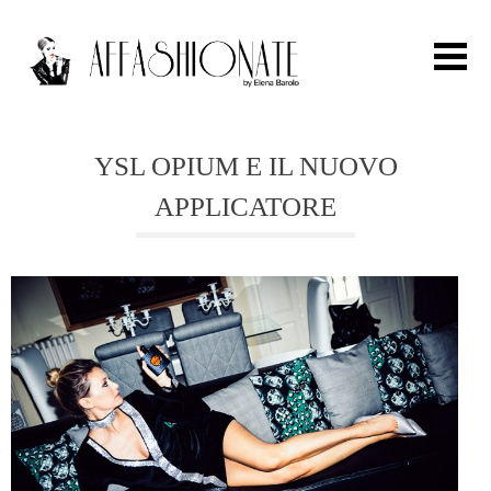
Search for:
YSL OPIUM E IL NUOVO
APPLICATORE
HOME
FASHION
OUTFIT
BEAUTY
TRAVEL
PARTIES