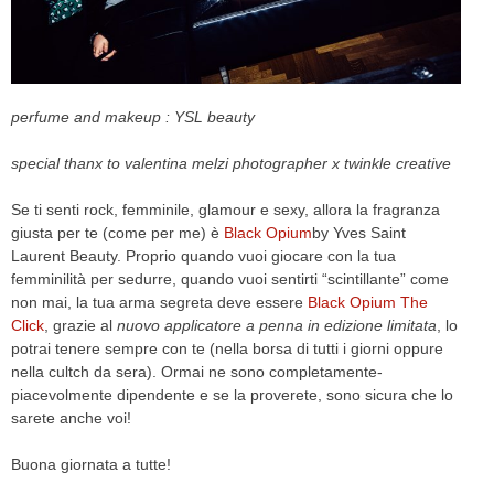
CELEB
VIDEO
perfume and makeup : YSL beauty
PRESS
special thanx to valentina melzi photographer x twinkle creative
CONTACT
Se ti senti rock, femminile, glamour e sexy, allora la fragranza
giusta per te (come per me) è
Black Opium
by Yves Saint
Laurent Beauty. Proprio quando vuoi giocare con la tua
ABOUT
femminilità per sedurre, quando vuoi sentirti “scintillante” come
ARCHIVES
non mai, la tua arma segreta deve essere
Black Opium The
CONTACT
Click
, grazie al
nuovo applicatore a penna in edizione limitata
, lo
HOME
potrai tenere sempre con te (nella borsa di tutti i giorni oppure
nella cultch da sera). Ormai ne sono completamente-
piacevolmente dipendente e se la proverete, sono sicura che lo
sarete anche voi!
Buona giornata a tutte!