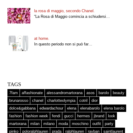
la rosa di maggio, secondo Chanel.
“La Rosa di Maggio comincia a schiudersi…
at home.
In questo periodo non si può far…
TAGS
7fam
affashionate
alessandromartorana
asos
barolo
beauty
brunarosso
chanel
charlotteolympia
cotril
dior
dolce&gabbana
edwardachour
elena
elenabarolo
elena barolo
fashion
fashion week
fendi
gucci
hermes
jbrand
look
martorana
milan
milano
moda
moschino
outfit
party
pinko
poloralphlauren
prada
ralphlauren
rayban
saintlaurent