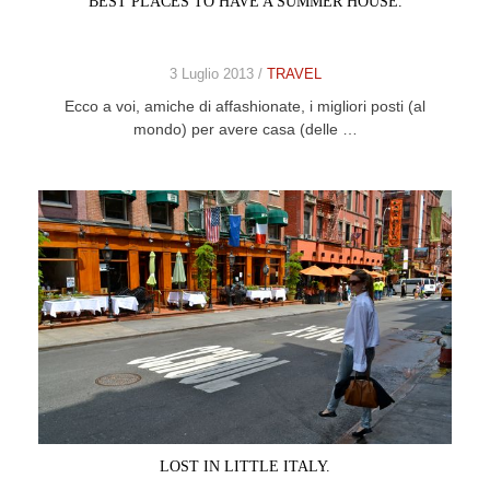
BEST PLACES TO HAVE A SUMMER HOUSE.
CELEB
3 Luglio 2013 /
TRAVEL
VIDEO
Ecco a voi, amiche di affashionate, i migliori posti (al
mondo) per avere casa (delle …
PRESS
CONTACT
ABOUT
ARCHIVES
CONTACT
HOME
LOST IN LITTLE ITALY.