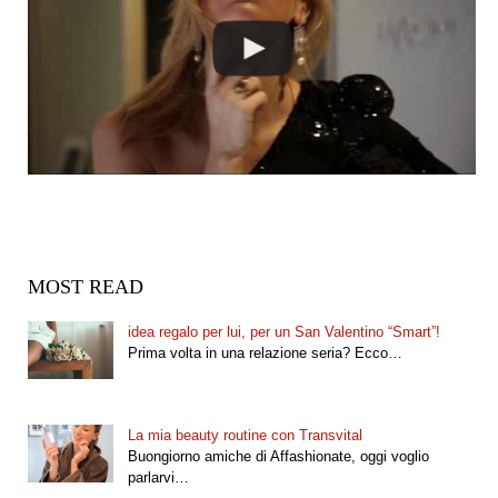
MOST READ
idea regalo per lui, per un San Valentino “Smart”!
Prima volta in una relazione seria? Ecco…
La mia beauty routine con Transvital
Buongiorno amiche di Affashionate, oggi voglio
parlarvi…