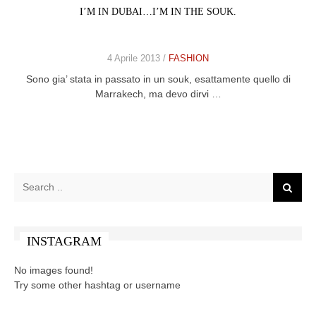
I’M IN DUBAI…I’M IN THE SOUK.
CELEB
VIDEO
4 Aprile 2013 /
FASHION
Sono gia’ stata in passato in un souk, esattamente quello di
PRESS
Marrakech, ma devo dirvi …
CONTACT
ABOUT
ARCHIVES
CONTACT
HOME
INSTAGRAM
No images found!
Try some other hashtag or username