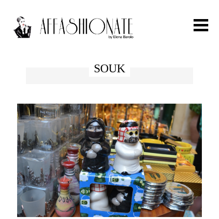
Search for:
SOUK
HOME
FASHION
OUTFIT
BEAUTY
TRAVEL
PARTIES