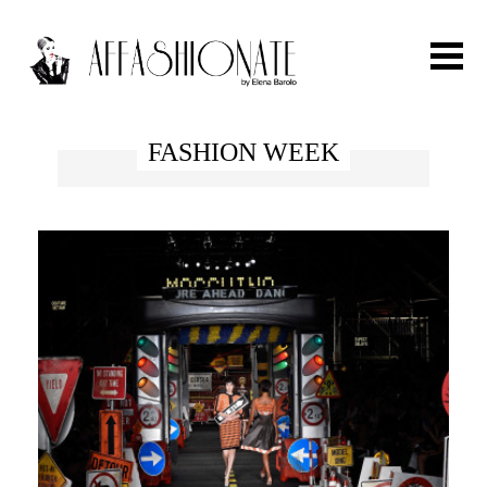
Search for:
FASHION WEEK
HOME
FASHION
OUTFIT
BEAUTY
TRAVEL
PARTIES