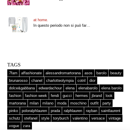
at home.
In questo periodo non si può far…
TAGS
7fam
affashionate
alessandromartorana
asos
barolo
beauty
brunarosso
chanel
charlotteolympia
cotril
dior
dolce&gabbana
edwardachour
elena
elenabarolo
elena barolo
fashion
fashion week
fendi
gucci
hermes
jbrand
look
martorana
milan
milano
moda
moschino
outfit
party
pinko
poloralphlauren
prada
ralphlauren
rayban
saintlaurent
schutz
stefanel
style
toryburch
valentino
versace
vintage
vogue
zara