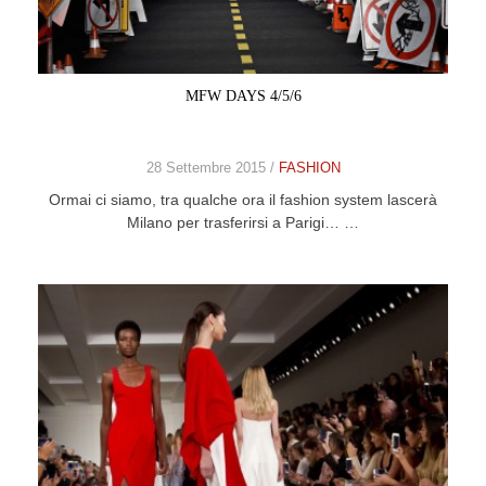
CELEB
VIDEO
MFW DAYS 4/5/6
PRESS
28 Settembre 2015 /
FASHION
CONTACT
Ormai ci siamo, tra qualche ora il fashion system lascerà
Milano per trasferirsi a Parigi… …
ABOUT
ARCHIVES
CONTACT
HOME