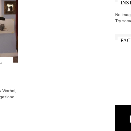
INS
No imag
Try som
FAC
E
dy Warhol,
agazione