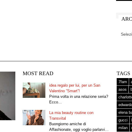
ARC
ARCHIV
MOST READ
TAGS
7fam
idea regalo per lui, per un San
asos
Valentino “Smart”!
Prima volta in una relazione seria?
charlot
Ecco…
edward
elena b
La mia beauty routine con
Transvital
gucci
Buongiorno amiche di
milan
Affashionate, oggi voglio parlarvi…