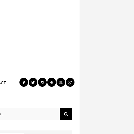






ACT