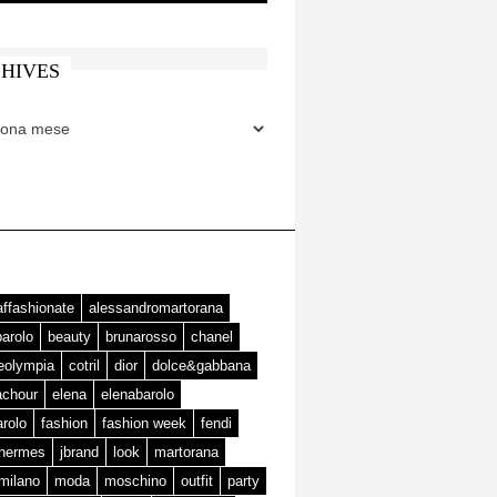
HIVES
ES
affashionate
alessandromartorana
barolo
beauty
brunarosso
chanel
teolympia
cotril
dior
dolce&gabbana
achour
elena
elenabarolo
arolo
fashion
fashion week
fendi
hermes
jbrand
look
martorana
milano
moda
moschino
outfit
party