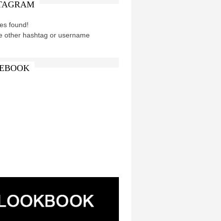
TAGRAM
es found!
e other hashtag or username
EBOOK