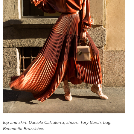
CELEB
VIDEO
PRESS
CONTACT
ABOUT
ARCHIVES
CONTACT
HOME
top and skirt: Daniele Calcaterra, shoes: Tory Burch, bag:
Benedetta Bruzziches