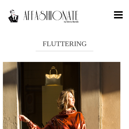
Search for:
FLUTTERING
HOME
FASHION
OUTFIT
BEAUTY
TRAVEL
PARTIES