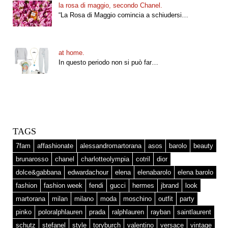
la rosa di maggio, secondo Chanel.
“La Rosa di Maggio comincia a schiudersi…
at home.
In questo periodo non si può far…
TAGS
7fam
affashionate
alessandromartorana
asos
barolo
beauty
brunarosso
chanel
charlotteolympia
cotril
dior
dolce&gabbana
edwardachour
elena
elenabarolo
elena barolo
fashion
fashion week
fendi
gucci
hermes
jbrand
look
martorana
milan
milano
moda
moschino
outfit
party
pinko
poloralphlauren
prada
ralphlauren
rayban
saintlaurent
schutz
stefanel
style
toryburch
valentino
versace
vintage