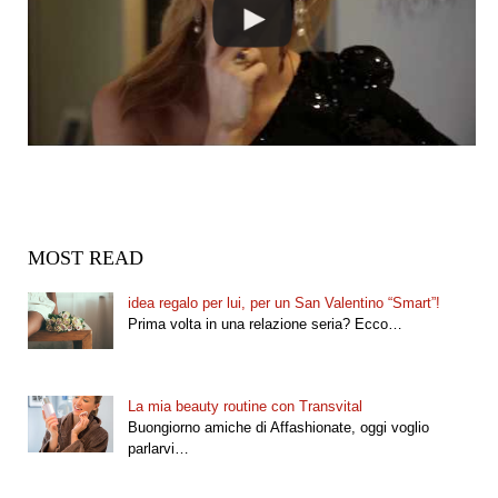
MOST READ
idea regalo per lui, per un San Valentino “Smart”!
Prima volta in una relazione seria? Ecco…
La mia beauty routine con Transvital
Buongiorno amiche di Affashionate, oggi voglio
parlarvi…