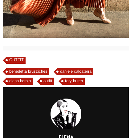
OUTFIT
benedetta bruzziches
daniele calcaterra
elena barolo
outfit
tory burch
ELENA