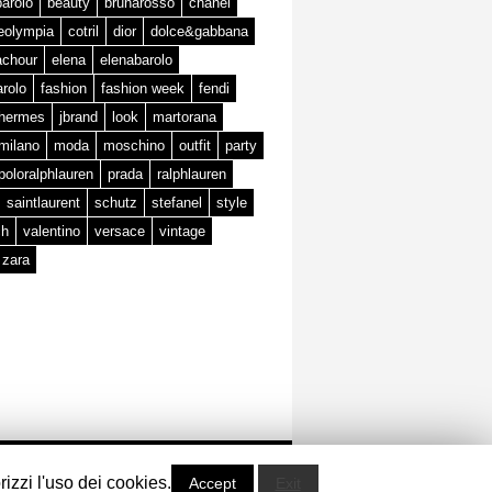
barolo
beauty
brunarosso
chanel
teolympia
cotril
dior
dolce&gabbana
achour
elena
elenabarolo
arolo
fashion
fashion week
fendi
hermes
jbrand
look
martorana
milano
moda
moschino
outfit
party
poloralphlauren
prada
ralphlauren
saintlaurent
schutz
stefanel
style
ch
valentino
versace
vintage
zara
powered by
rizzi l'uso dei cookies.
Accept
Exit