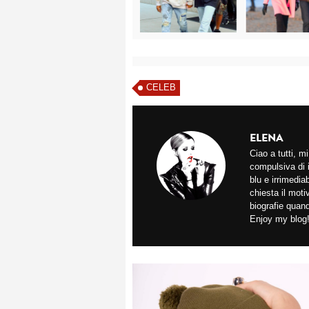
CELEB
ELENA
Ciao a tutti, 
compulsiva di 
blu e irrimedi
chiesta il mot
biografie quan
Enjoy my blog