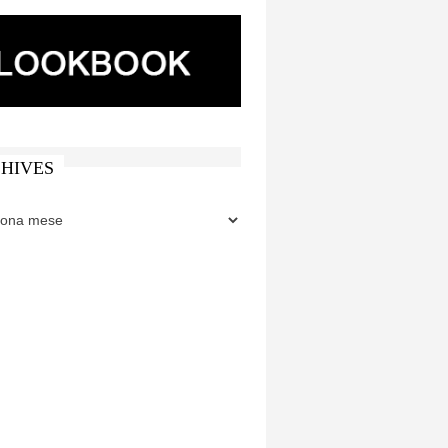
HIVES
ES