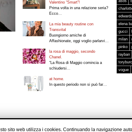
asos
Valentino “Smart”!
Prima volta in una relazione seria?
charlot
Ecco…
edward
elena b
La mia beauty routine con
Transvital
gucci
Buongiorno amiche di
milan
Affashionate, oggi voglio parlarvi…
pinko
la rosa di maggio, secondo
rayban
Chanel.
torybur
“La Rosa di Maggio comincia a
schiudersi…
vogue
at home.
In questo periodo non si può far…
questo sito web utilizza i cookies. Continuando la navigazione auto