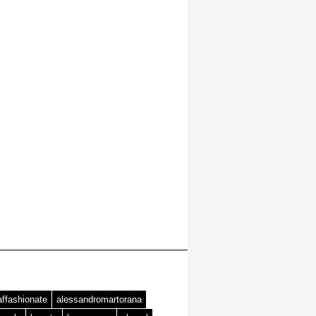
affashionate
alessandromartorana