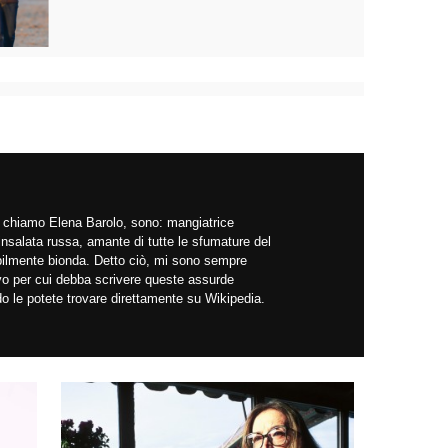
mi chiamo Elena Barolo, sono: mangiatrice
insalata russa, amante di tutte le sfumature del
abilmente bionda. Detto ciò, mi sono sempre
ivo per cui debba scrivere queste assurde
do le potete trovare direttamente su Wikipedia.
!