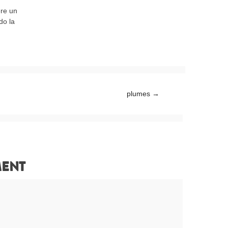
ere un
do la
plumes
→
MENT