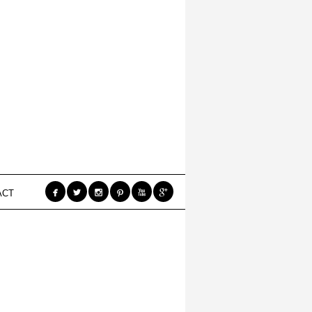






ACT