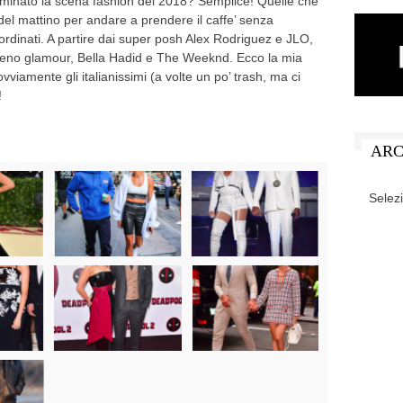
minato la scena fashion del 2018? Semplice! Quelle che
el mattino per andare a prendere il caffe’ senza
oordinati. A partire dai super posh Alex Rodriguez e JLO,
 meno glamour, Bella Hadid e The Weeknd. Ecco la mia
viamente gli italianissimi (a volte un po’ trash, ma ci
!
ARC
ARCHIV