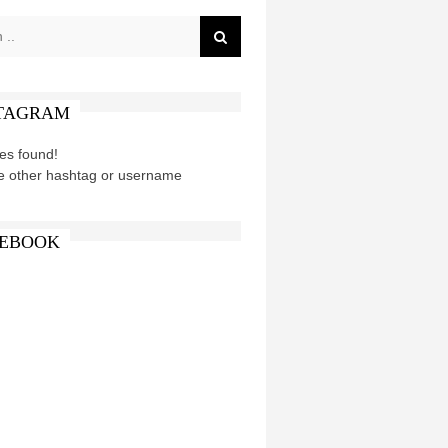
TAGRAM
es found!
e other hashtag or username
EBOOK