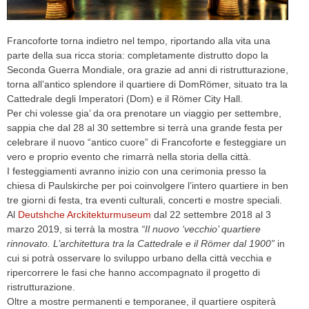
CELEB
Francoforte torna indietro nel tempo, riportando alla vita una
VIDEO
parte della sua ricca storia: completamente distrutto dopo la
Seconda Guerra Mondiale, ora grazie ad anni di ristrutturazione,
torna all’antico splendore il quartiere di DomRömer, situato tra la
PRESS
Cattedrale degli Imperatori (Dom) e il Römer City Hall.
Per chi volesse gia’ da ora prenotare un viaggio per settembre,
CONTACT
sappia che dal 28 al 30 settembre si terrà una grande festa per
celebrare il nuovo “antico cuore” di Francoforte e festeggiare un
vero e proprio evento che rimarrà nella storia della città.
I festeggiamenti avranno inizio con una cerimonia presso la
ABOUT
chiesa di Paulskirche per poi coinvolgere l’intero quartiere in ben
ARCHIVES
tre giorni di festa, tra eventi culturali, concerti e mostre speciali.
CONTACT
Al
Deutshche Arckitekturmuseum
dal 22 settembre 2018 al 3
HOME
marzo 2019, si terrà la mostra
“Il nuovo ‘vecchio’ quartiere
rinnovato. L’architettura tra la Cattedrale e il Römer dal 1900”
in
cui si potrà osservare lo sviluppo urbano della città vecchia e
ripercorrere le fasi che hanno accompagnato il progetto di
ristrutturazione.
Oltre a mostre permanenti e temporanee, il quartiere ospiterà