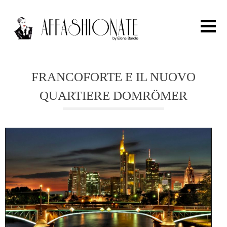
Search for:
FRANCOFORTE E IL NUOVO
QUARTIERE DOMRÖMER
HOME
FASHION
OUTFIT
BEAUTY
TRAVEL
PARTIES