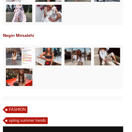
Negin Mirsalehi
FASHION
spring summer trends