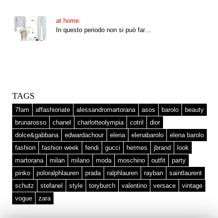
at home.
In questo periodo non si può far…
TAGS
7fam
affashionate
alessandromartorana
asos
barolo
beauty
brunarosso
chanel
charlotteolympia
cotril
dior
dolce&gabbana
edwardachour
elena
elenabarolo
elena barolo
fashion
fashion week
fendi
gucci
hermes
jbrand
look
martorana
milan
milano
moda
moschino
outfit
party
pinko
poloralphlauren
prada
ralphlauren
rayban
saintlaurent
schutz
stefanel
style
toryburch
valentino
versace
vintage
vogue
zara