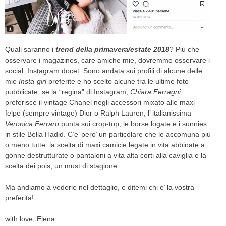
CELEB
VIDEO
Quali saranno i
trend della primavera/estate 2018
? Più che
osservare i magazines, care amiche mie, dovremmo osservare i
PRESS
social: Instagram docet. Sono andata sui profili di alcune delle
mie
Insta-girl
preferite e ho scelto alcune tra le ultime foto
CONTACT
pubblicate; se la “regina” di Instagram,
Chiara Ferragni
,
preferisce il vintage Chanel negli accessori mixato alle maxi
felpe (sempre vintage) Dior o Ralph Lauren, l’ italianissima
Veronica Ferraro
punta sui crop-top, le borse logate e i sunnies
ABOUT
in stile Bella Hadid. C’e’ pero’ un particolare che le accomuna più
ARCHIVES
o meno tutte: la scelta di maxi camicie legate in vita abbinate a
CONTACT
gonne destrutturate o pantaloni a vita alta corti alla caviglia e la
HOME
scelta dei pois, un must di stagione.
Ma andiamo a vederle nel dettaglio, e ditemi chi e’ la vostra
preferita!
with love, Elena