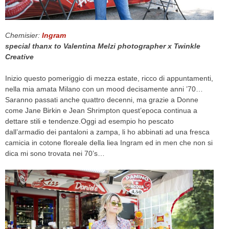
CELEB
Chemisier:
Ingram
VIDEO
special thanx to Valentina Melzi photographer x Twinkle
Creative
PRESS
Inizio questo pomeriggio di mezza estate, ricco di appuntamenti,
CONTACT
nella mia amata Milano con un mood decisamente anni ’70…
Saranno passati anche quattro decenni, ma grazie a Donne
come Jane Birkin e Jean Shrimpton quest’epoca continua a
dettare stili e tendenze.Oggi ad esempio ho pescato
ABOUT
dall’armadio dei pantaloni a zampa, li ho abbinati ad una fresca
ARCHIVES
camicia in cotone floreale della liea Ingram ed in men che non si
CONTACT
dica mi sono trovata nei 70’s…
HOME