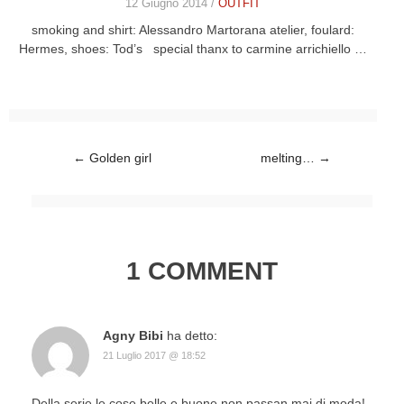
12 Giugno 2014 /
OUTFIT
smoking and shirt: Alessandro Martorana atelier, foulard:
Hermes, shoes: Tod’s special thanx to carmine arrichiello …
Post navigation
←
Golden girl
melting…
→
1 COMMENT
Agny Bibi
ha detto:
21 Luglio 2017 @ 18:52
Della serie le cose belle e buone non passan mai di moda!