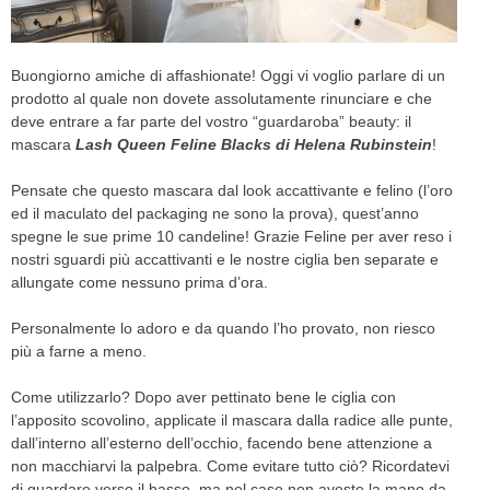
CELEB
Buongiorno amiche di affashionate! Oggi vi voglio parlare di un
VIDEO
prodotto al quale non dovete assolutamente rinunciare e che
deve entrare a far parte del vostro “guardaroba” beauty: il
PRESS
mascara
Lash Queen Feline Blacks di Helena Rubinstein
!
CONTACT
Pensate che questo mascara dal look accattivante e felino (l’oro
ed il maculato del packaging ne sono la prova), quest’anno
spegne le sue prime 10 candeline! Grazie Feline per aver reso i
nostri sguardi più accattivanti e le nostre ciglia ben separate e
ABOUT
allungate come nessuno prima d’ora.
ARCHIVES
CONTACT
Personalmente lo adoro e da quando l’ho provato, non riesco
HOME
più a farne a meno.
Come utilizzarlo? Dopo aver pettinato bene le ciglia con
l’apposito scovolino, applicate il mascara dalla radice alle punte,
dall’interno all’esterno dell’occhio, facendo bene attenzione a
non macchiarvi la palpebra. Come evitare tutto ciò? Ricordatevi
di guardare verso il basso, ma nel caso non aveste la mano da