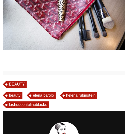
BEAUTY
beauty
elena barolo
helena rubinstein
lashqueenfelineblacks