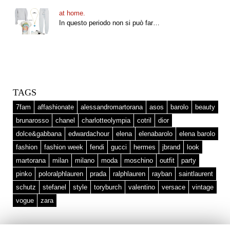
at home.
In questo periodo non si può far…
TAGS
7fam
affashionate
alessandromartorana
asos
barolo
beauty
brunarosso
chanel
charlotteolympia
cotril
dior
dolce&gabbana
edwardachour
elena
elenabarolo
elena barolo
fashion
fashion week
fendi
gucci
hermes
jbrand
look
martorana
milan
milano
moda
moschino
outfit
party
pinko
poloralphlauren
prada
ralphlauren
rayban
saintlaurent
schutz
stefanel
style
toryburch
valentino
versace
vintage
vogue
zara