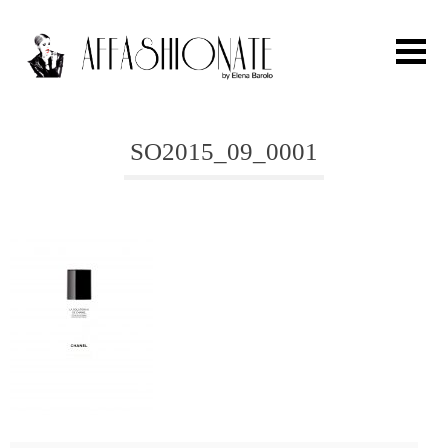
Search for:
SO2015_09_0001
HOME
FASHION
OUTFIT
BEAUTY
TRAVEL
PARTIES