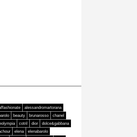
affashionate
alessandromartorana
barolo
beauty
brunarosso
chanel
teolympia
cotril
dior
dolce&gabbana
achour
elena
elenabarolo