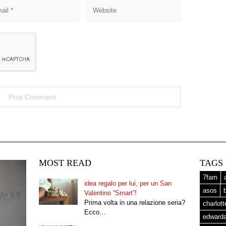
MOST READ
TAGS
7fam
idea regalo per lui, per un San
asos
Valentino “Smart”!
Prima volta in una relazione seria?
charlot
Ecco…
edward