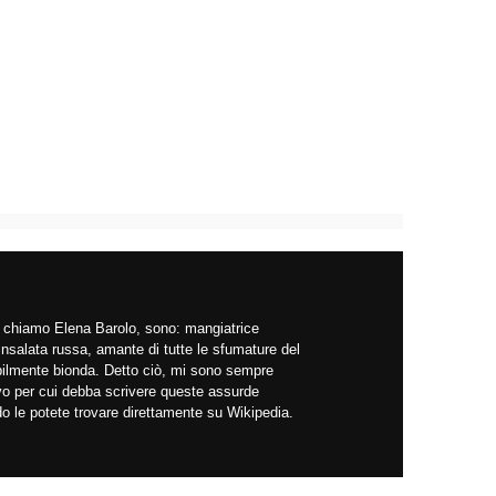
mi chiamo Elena Barolo, sono: mangiatrice
insalata russa, amante di tutte le sfumature del
abilmente bionda. Detto ciò, mi sono sempre
ivo per cui debba scrivere queste assurde
do le potete trovare direttamente su Wikipedia.
!