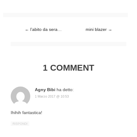
Post navigation
←
l’abito da sera…
mini blazer
→
1 COMMENT
Agny Bibi
ha detto:
1 Marzo 2017 @ 10:53
Ihihih fantastica!
RISPONDI