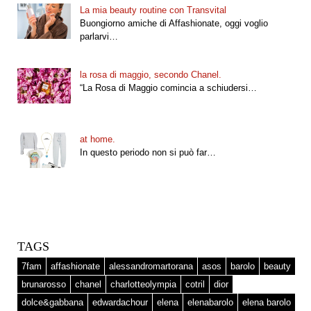
La mia beauty routine con Transvital
Buongiorno amiche di Affashionate, oggi voglio
parlarvi…
la rosa di maggio, secondo Chanel.
“La Rosa di Maggio comincia a schiudersi…
at home.
In questo periodo non si può far…
TAGS
7fam
affashionate
alessandromartorana
asos
barolo
beauty
brunarosso
chanel
charlotteolympia
cotril
dior
dolce&gabbana
edwardachour
elena
elenabarolo
elena barolo