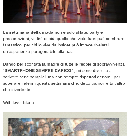
CELEB
VIDEO
La
settimana della moda
non è solo sfilate, party e
PRESS
presentazioni, vi dirò di più: quello che visto fuori può sembrare
fantastico, per chi lo vive da insider può invece rivelarsi
un’esperienza paragonabile alla naia.
CONTACT
Dando per scontata la madre di tutte le regole di sopravvivenza
“
SMARTPHONE SEMPRE CARICO
” , mi sono divertita a
ABOUT
scrivere sette semplici, ma non sempre rispettati dettami, per
ARCHIVES
superare indenni questa settimana che, detto tra noi, è tutt’altro
CONTACT
che divertente…
HOME
With love, Elena